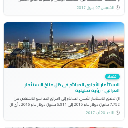
الإجمالي، في غياب الإدارة الكفؤة والإرادة الحقيقية لدى أصحاب القرار
الخميس 07 ايلول 2017
والمسؤولين الحكوميين..
اقتصاد
الاستثمار الأجنبي المباشر في ظل مناخ الاستثمار
العراقي - رؤية تحليلية
ان تدفق الاستثمار الأجنبي المباشر إلى العراق اتجه نحو الانخفاض من
7،752 مليون دولار عام 2015 إلى 5،911 مليون دولار عام 2016 ، أي ان
العراق خسر ما يقارب المليارين..
الأحد 20 آب 2017