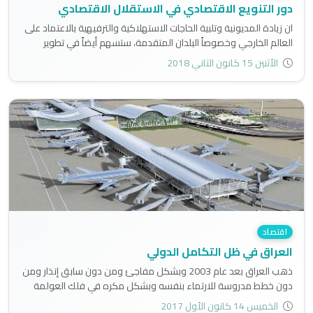
دور التنويع الاقتصادي في الاستقلال الاقتصادي
ان زيادة المديونية وتلبية الحاجات الاستهلاكية والترفيهية بالاعتماد على
العالم الخارجي وخصوصاً البلدان المتقدمة، ستسهم أيضاً في تطوير
اقتصادات هذه البلدان بشكل أكبر، على حساب تقدم اقتصادات البلدان
الأثنين 15 كانون الثاني 2018
النامية..
اقتصاد
العراق في ظل التكامل الدولي
ذهب العراق بعد عام 2003 وبشكل مفاجئ ومن دون سابق إنذار ومن
دون خطط مدروسة للارتماء بنفسه وبشكل مكره في فلك العولمة
الذي تديره الرأسمالية المنفلتة، وأصبح جزء لا يتجزأ من التكامل الدولي..
الخميس 14 كانون الأول 2017