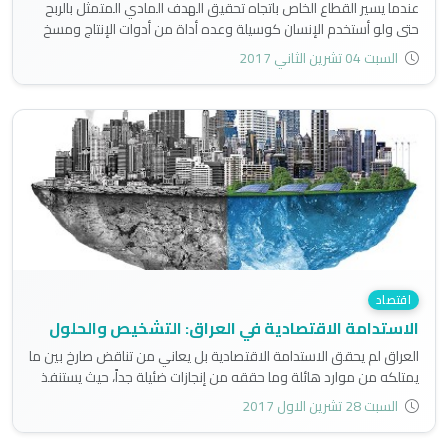
عندما يسير القطاع الخاص باتجاه تحقيق الهدف المادي المتمثل بالربح
حتى ولو أستخدم الإنسان كوسيلة وعده أداة من أدوات الإنتاج ومسخ
وجوده وأحاسيسه ومشاعره فلا بد أن تقف الدولة وتقول كلمتها
السبت 04 تشرين الثاني 2017
الفصل بأن الهدف الرئيس هو الإنسان لا المادة والربح..
اقتصاد
الاستدامة الاقتصادية في العراق: التشخيص والحلول
العراق لم يحقق الاستدامة الاقتصادية بل يعاني من تناقض صارخ بين ما
يمتلكه من موارد هائلة وما حققه من إنجازات ضئيلة جداً، حيث يستنفذ
موارده بشكل استهلاكي لا يضفي طابع الاستدامة على اقتصاده..
السبت 28 تشرين الاول 2017