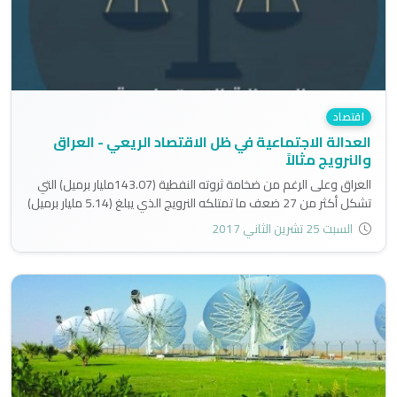
اقتصاد
العدالة الاجتماعية في ظل الاقتصاد الريعي - العراق
والنرويج مثالاً
العراق وعلى الرغم من ضخامة ثروته النفطية (143.07مليار برميل) التي
تشكل أكثر من 27 ضعف ما تمتلكه النرويج الذي يبلغ (5.14 مليار برميل)
وكذلك ارتفاع إنتاجه اليومي البالغ 3481000 برميل مقارنة بإنتاج النرويج
السبت 25 تشرين الثاني 2017
البالغ 1577.1 إلف برميل يومياً، مع الأخذ بعين الاعتبار الفرق في التعدد
السكاني، إلا إنه لا يزال لم يحقق العدالة الاجتماعية، ليس هذا فحسب
بل لا يزال يعاني من المديونية..