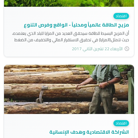
اقتصاد
مزيج الطاقة عالمياً ومحلياً - الواقع وفرص التنوع
أن المزيج البسيط للطاقة سيحقق العديد من المزايا للبلد الذي يعتمده،
حيث تتمثل(المزايا) في تحقيق الاستقرار المالي والتخفيف من الضغط
على الطاقة الناضبة واستدامتها لأطول مدة ممكنة، وتقليص التلوث
الأربعاء 22 تشرين الثاني 2017
البيئي الناجم عن زيادة الضغط على الطاقة الناضبة، وتحقيق العدالة
الاجتماعية ما بين الأجيال الحالية والمستقبلية..
اقتصاد
الشراكة الاقتصادية وهدف الإنسانية