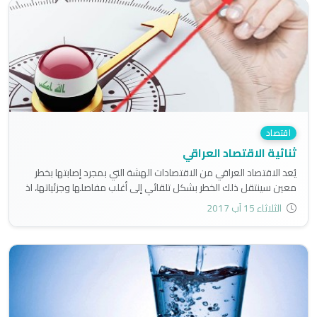
اقتصاد
ثنائية الاقتصاد العراقي
يُعد الاقتصاد العراقي من الاقتصادات الهشة التي بمجرد إصابتها بخطر
معين سينتقل ذلك الخطر بشكل تلقائي إلى أغلب مفاصلها وجزئياتها، اذ
يعاني من مشاكل كثيرة كالبطالة والفقر والعجز الداخلي والخارجي
الثلاثاء 15 آب 2017
والدين الخارجي الإجمالي واتجاه إجمالي الاحتياطيات الرسمية نحو
الانخفاض وضعف البنى التحتية...إلخ..