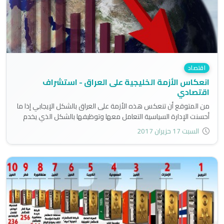
اقتصاد
انعكاس الأزمة الخليجية على العراق - استشراف
اقتصادي
من المتوقع أن تنعكس هذه الأزمة على العراق بالشكل الإيجابي إذا ما
أحسنت الإدارة السياسية التعامل معها وتوظيفها بالشكل الذي يخدم
ويجعل مصلحة البلد فوق كل الاعتبارات الدينية والقومية وغيرها..
السبت 17 حزيران 2017