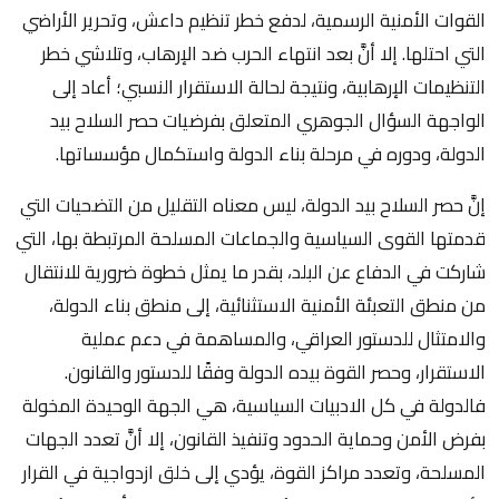
القوات الأمنية الرسمية، لدفع خطر تنظيم داعش، وتحرير الأراضي
التي احتلها. إلا أنَّ بعد انتهاء الحرب ضد الإرهاب، وتلاشي خطر
التنظيمات الإرهابية، ونتيجة لحالة الاستقرار النسبي؛ أعاد إلى
الواجهة السؤال الجوهري المتعلق بفرضيات حصر السلاح بيد
الدولة، ودوره في مرحلة بناء الدولة واستكمال مؤسساتها.
إنَّ حصر السلاح بيد الدولة، ليس معناه التقليل من التضحيات التي
قدمتها القوى السياسية والجماعات المسلحة المرتبطة بها، التي
شاركت في الدفاع عن البلد، بقدر ما يمثل خطوة ضرورية للانتقال
من منطق التعبئة الأمنية الاستثنائية، إلى منطق بناء الدولة،
والامتثال للدستور العراقي، والمساهمة في دعم عملية
الاستقرار، وحصر القوة بيده الدولة وفقًا للدستور والقانون.
فالدولة في كل الادبيات السياسية، هي الجهة الوحيدة المخولة
بفرض الأمن وحماية الحدود وتنفيذ القانون، إلا أنَّ تعدد الجهات
المسلحة، وتعدد مراكز القوة، يؤدي إلى خلق ازدواجية في القرار