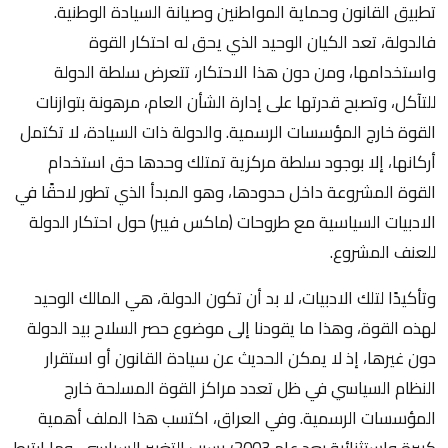
تطبيق القانون وحماية المواطنين وصيانة السيادة الوطنية.
فالدولة، تعد الكيان الوحيد الذي يحق له احتكار القوة
واستخدامها، ومن دون هذا الاحتكار، تتعرض سلطة الدولة
للتآكل، وتصبح قدرتها على إدارة الشأن العام، مرهونة بتوازنات
القوة خارج المؤسسات الرسمية. والدولة ذات السيادة، لا تكتمل
أركانها، إلا بوجود سلطة مركزية تمتلك وحدها حق استخدام
القوة المشروعة داخل حدودها، وهو المبدأ الذي تطور لاحقًا في
الادبيات السياسية مع طروحات (ماكس فيبر) حول احتكار الدولة
للعنف المشروع.
وتأكيدًا لتلك الادبيات، لا بد أن تكون الدولة، هي المالك الوحيد
لهذه القوة، وهذا ما يقودنا إلى موضوع حصر السلاح بيد الدولة
دون غيرها، إذ لا يمكن الحديث عن سيادة القانون أو استقرار
النظام السياسي في ظل تعدد مراكز القوة المسلحة خارج
المؤسسات الرسمية. وفي العراق، اكتسب هذا الملف أهمية
كبيرة واستثنائية بعد عام 2003؛ بسبب التغيير السياسي، وما ارتبط