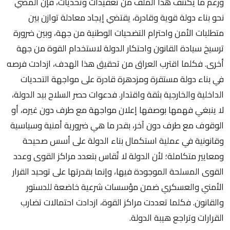
ورغم ما يكتنف هذا الملف من تعقيدات وتحديات، فإن المضي
نحو بناء دولة قوية وقادرة، يقتضي إيجاد معادلة توازن بين
متطلبات الأمن واحترام التضحيات الوطنية من جهة، وبين ضرورة
ترسيخ سيادة القانون واحتكار الدولة لاستخدام القوة من جهة
أخرى. فكلما اقترب العراق من تحقيق هذا الهدف، ازدادت فرصه
في بناء دولة مستقرة ومزدهرة قادرة على مواجهة التحديات
الداخلية والخارجية بثقة واقتدار. فدعوات حصر السلاح بيد الدولة،
لا ينبغي فهمها بوصفها إعلان مواجهة مع طرف دون غيره، أو
الوقوف مع طرف دون آخر، بقدر ما هي ضرورية أمنية وسياسية
وقانونية في عملية استكمال بناء الدولة على أسس صحيحة
ومعايير متكاملة؛ لأن الدولة لا تُقاس بتعدد مراكز القوى وعدد
القوى المسلحة الموجودة فيها، وإنما بقدرتها على توحيد القرار
الأمني والعسكري ضمن مؤسسات شرعية خاضعة للدستور
والقانون. فكلما تعددت مراكز القوة، ازدادت احتمالات تضارب
القرارات وتراجع هيبة الدولة.