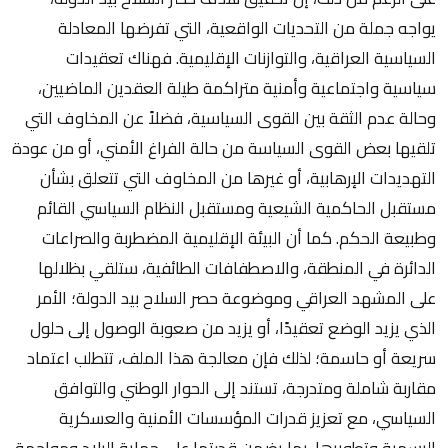
يواجه جملة من التحديات الواقعية، التي تفرضها المعادلة
السياسية العراقية، والتوازنات الإقليمية. فهناك تعقيدات
سياسية واجتماعية وأمنية متراكمة طيلة العقدين الماضيين،
وحالة عدم الثقة بين القوى السياسية، فضلاً عن المخاوف التي
تلقيها بعض القوى السياسة من حالة الفراغ الأمني، أو من عودة
التهديدات الإرهابية، أو غيرها من المخاوف التي تتعلق بشأن
مستقبل الحاكمية الشيعية ومستقبل النظام السياسي القائم
وطبيعة الحكم. كما أن البيئة الإقليمية المضطربة والصراعات
الدائرة في المنطقة، والاصطفافات الطائفية، ستلقي بظلالها
على المشهد العراقي وموضوعة حصر السلاح بيد الدولة؛ الأمر
الذي يزيد الوضع تعقيدًا، أو يزيد من صعوبة الوصول إلى حلول
سريعة أو حاسمة؛ لذلك فإن معالجة هذا الملف، تتطلب اعتماد
مقاربة شاملة ومتدرجة، تستند إلى الحوار الوطني والتوافق
السياسي، مع تعزيز قدرات المؤسسات الأمنية والعسكرية
الرسمية وتطويرها، بما يضمن قدرتها على حماية البلاد ومواجهة