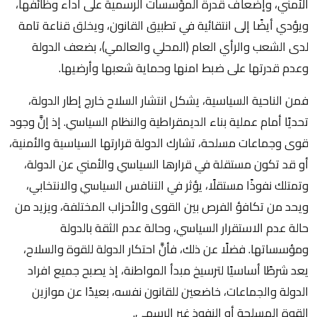
الأمني، وإضعاف قدرة المؤسسات الرسمية على أداء وظائفها،
ويؤدي أيضًا إلى انتقائية في تطبيق القانون، ويخلق قناعة تامة
لدى الشعب والرأي العام (المحلي والعالمي)، بضعف الدولة
وعدم قدرتها على ضبط امنها وحماية شعبها وأرضيها.
فمن الناحية السياسية، يشكل انتشار السلاح خارج إطار الدولة،
تحديًا أمام عملية بناء الديمقراطية والنظام السياسي. إذ إنَّ وجود
قوى وجماعات مسلحة، تشارك الدولة قرارتها السياسية والأمنية،
أو قد تكون مستقلة في قرارها السياسي والأمني عن الدولة،
وتمتلك نفوذًا مستقلًا، يؤثر في التنافس السياسي والانتخابي،
ويحد من تكافؤ الفرص بين القوى والأحزاب المختلفة، ويزيد من
حالة عدم الاستقرار السياسي، وحالة عدم الثقة بالدولة
ومؤسساتها. فضلًا عن ذلك، فأنَّ احتكار الدولة للقوة والسلاح،
يعد شرطًا أساسيًا لترسيخ مبدأ المواطنة، إذ يصبح جميع افراد
الدولة والجماعات، خاضعين للقانون نفسه، بعيدًا عن موازين
القوة المسلحة أو النفوذ غير الرسمي.