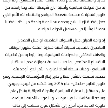
به من تحولات سياسية وأمنية التي شهدها البلد، وما رافقه من
ظهور تشكيلات مسلحة متعددة الدوافع والانتماءات؛ الأمر الذي
جعل قضية نزع السلاح وحصره بيد الدولة واحدة من أكثر القضايا
تعقيدًا وتأثيرًا في مستقبل الدولة العراقية.
إذ واجه العراق خلال السنوات الماضية، او خلال العقدين
الماضيين بالتحديد، تحديات أمنية خطيرة، تمثلت بظهور الإرهاب
والعنف الطائفي والصراعات السياسية، وما ارتبط به من تداعيات
الانقسام المجتمعي والحرب الاهلية، بموازاة عدم الاستقرار
السياسي، وغياب سلطة أنفاذ القانون؛ الأمر الذي أوجد بيئة
خصبة، سمحت بانتشار السلاح خارج إطار المؤسسات الرسمية. ومع
ظهور تنظيم »داعش« عام 2014 وما شكله من تهديد وجودي
على مستقبل العملية السياسية والدولة العراقية بشكل عام،
ونتيجة للانتكاسات التي تعرضت لها القوات الأمنية العراقية،
ظهرت الحاجة مرة أخرى إلى تشكيل قوى مسلحة إلى جانب