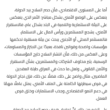
أما على المستوى الاقتصادي، فأن حصر السلاح بيد الدولة،
ينعكس على الوضع الأمني بشكل مباشر؛ الأمر الذي ينعكس
على البيئة الاستثمارية والتنمية في البلد بشكل عام، فالاستقرار
الأمني، يشجع المستثمرين ورأس المال على الاستثمار،
فالمستثمر المحلي أو الأجنبي يبحث عن بيئة مستقرة تحكمها
مؤسسات واضحة وقوانين نافذة، بعيدًا عن الابتزاز والمساومات،
وعلى العكس من ذلك، فأن انتشار السلاح خارج المؤسسات
الرسمية، يثير مخاوف الشركات والمستثمرين، بشأن الاستقرار
والأمن القانوني. ولعل ما حدث في العراق طيلة العقدين
الماضيين، مثال واضح على ذلك. فضلًا عن ذلك، فإن نجاح الدولة
في فرض سيطرتها الكاملة على الملف الأمني، يمثل عاملًا مهمًا
في دعم النمو الاقتصادي وجذب الاستثمارات وخلق فرص
العمل.
على الرغم من ذلك، إنَّ تحقيق هدف حصر السلاح بيد الدولة،