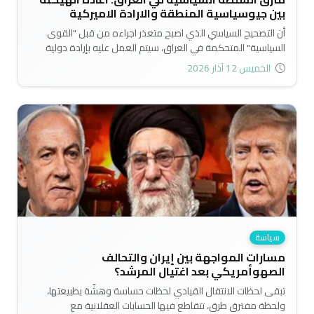
بين جيوسياسية المنطقة والارادة الاميركية
أن التصحيح السياسي الذي اصبح متعذر اجراءه من قبل "القوى
السياسية" المتحكمة في العراق، سيتم العمل عليه بإرادة دولية
واميركية، ولا يمكن ترك البلاد لعرابي الفساد ومتسيدي حالة
الخميس 12 آذار 2026
اللادولة واللانظام وتمييع الدولار بالظل بعيدا عن منظومة الدولار
العالمية، تلك المنظومة التي تسعى الولايات المتحدة الى بقاءها
متفردة ومسيطرة على النظام الاقتصادي العالمي. وهذا ما جرى
في فنزويلا ، وما سيجري في دول اخرى في اميركا اللاتينية مثل
كوبا وكولمبيا وغيرها..
سياسة
مسارات المواجهة بين إيران والتحالف
الصهوأمريكي بعد اغتيال المرشد؟
تبقى لحظات الانتقال القيادي لحظات حساسة وهشّة بطبيعتها،
ولحظة مفترق طرق، تتقاطع فيها الحسابات العقلانية مع