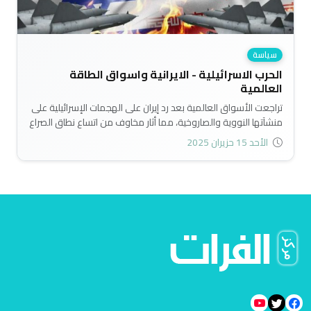
سياسة
الحرب الاسرائيلية - الايرانية واسواق الطاقة
العالمية
تراجعت الأسواق العالمية بعد رد إيران على الهجمات الإسرائيلية على
منشآتها النووية والصاروخية، مما أثار مخاوف من اتساع نطاق الصراع
ودفع الطلب على أصول الملاذ الآمن كالذهب ولذلك ارتفعت
الأحد 15 حزيران 2025
اسعاره. كما ظل المستثمرون حذرين قبل ورود تحديثات حول هدنة
محتملة بين الولايات المتحدة والصين بشأن الرسوم الجمركية..