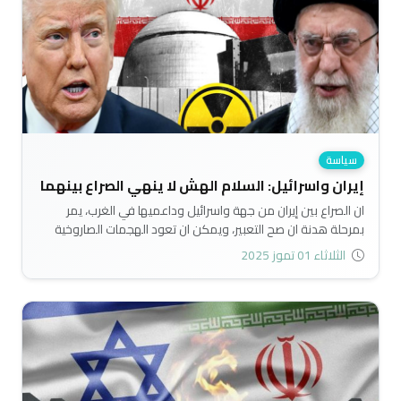
الاستعداد لكل السيناريوهات مهما كانت درجة خطورتها..
سياسة
إيران واسرائيل: السلام الهش لا ينهي الصراع بينهما
ان الصراع بين إيران من جهة واسرائيل وداعميها في الغرب، يمر
بمرحلة هدنة ان صح التعبير، ويمكن ان تعود الهجمات الصاروخية
بين الطرفين في اي وقت. ويمكن ان يكون تدخل الولايات المتحدة
الثلاثاء 01 تموز 2025
في المرحلة المقبلة إذا ما عاد أطراف الصراع الى حالتهما التصارعية..