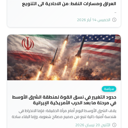
العراق ومسارات النفط: من الاحادية الى التنويع
..
الخميس 14 آيار 2026
سياسة
حدود التغيير في نسق القوة لمنطقة الشرق الأوسط
في مرحلة ما بعد الحرب الأمريكية الإيرانية
يقف الشرق الأوسط اليوم أمام مرآة الحقيقة: فإما الانخراط في
هندسة أمنية ذاتية تنبع من صميم مصالح شعوبه، وإما البقاء ساحة
مستباحة لصراعات 'القوى الذكية التي لا ترحم الضعفاء. وبين حلم
الأثنين 20 نيسان 2026