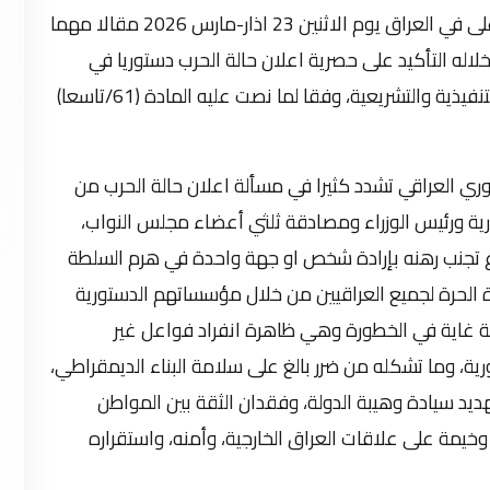
نشر القاضي فائق زيدان رئيس مجلس القضاء الأعلى في العراق يوم الاثنين 23 اذار-مارس 2026 مقالا مهما
لاله التأكيد على حصرية اعلان حالة الحرب دستوريا في
العراق بالمؤسسات الدستورية ممثلة بالسلطتين التنفيذية والتشريعية، وفقا لما نصت عليه المادة (61/تاسعا)
وري العراقي تشدد كثيرا في مسألة اعلان حالة الحرب من
ية ورئيس الوزراء ومصادقة ثلثي أعضاء مجلس النواب،
رع تجنب رهنه بإرادة شخص او جهة واحدة في هرم السلطة
 الحرة لجميع العراقيين من خلال مؤسساتهم الدستورية
ة غاية في الخطورة وهي ظاهرة انفراد فواعل غير
رية، وما تشكله من ضرر بالغ على سلامة البناء الديمقراطي،
د سيادة وهيبة الدولة، وفقدان الثقة بين المواطن
وخيمة على علاقات العراق الخارجية، وأمنه، واستقراره