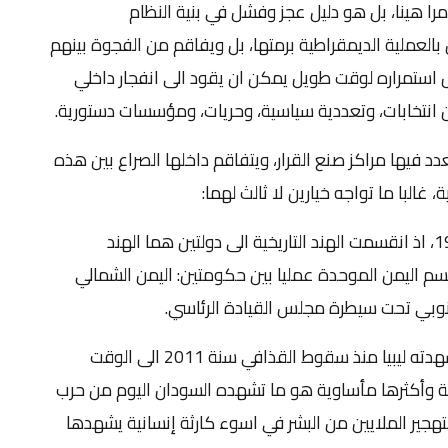
مرا هينا، بل هو دليل عجز وفشل في بنية النظام
بالعملية الديمقراطية برمتها، بل ويفاقم من الفجوة بينهم
ل استمراره لوقت طويل يمكن ان يقود الى انفجار داخلي
 انتخابات، وتعددية سياسية، وحريات، ومؤسسات دستورية.
عدد فيها مراكز صنع القرار، ويتفاقم داخلها الصراع بين هذه
غالبا ما تواجه خيارين لا ثالث لهما:
الأول- خيار التقسيم، كما حصل في الهند سنة 1947، اذ انقسمت الهند التاريخية الى دولتين هما الهند
قسم اليمن الموحدة عمليا بين حكومتين: اليمن الشمالي
جنوبي تحت سيطرة مجلس القيادة الرئاسي.
الثاني- الحرب الاهلية والصراع الداخلي، وهذا ما شهدته ليبيا منذ سقوط القذافي سنة 2011 الى الوقت
2)، واسوء هذه الأمثلة وأكثرها مأساوية هو ما تشهده السودان اليوم من حرب
هجير الملايين من البشر في اسوء كارثة إنسانية يشهدها