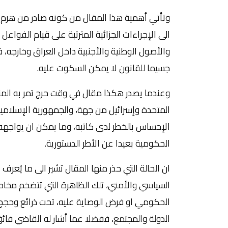
وتأتي أهمية هذا المقال من كونه صادر من هرم ا
الى الإجراءات الجزائية المترتبة على قيام الفواعل
والأصول الوطنية والأجنبية داخل العراق وخارجه
جسيما للقانون لا يمكن السكوت عليه.
وعندما يصدر هكذا مقال في وقت حرج تمر به المنط
المتحدة وإسرائيل من جهة، والجمهورية الإسلامية
الإحساس بالخطر لدى كاتبه، وما يمكن ان يواجهه 
الحكومية بعيدا عن الأطر الدستورية.
ان الحالة التي حذر منها المقال تشير الى ما يُعرف 
السياسي والأمني، تلك الظاهرة التي تتضخم مخاطر
الحكومي او فرض الوصاية عليه، تحت ذرائع وحجج م
الدولة والمجتمع، ففضلا عما أشار له القاضي فائق