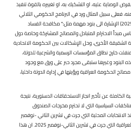
رض الوصاية عليه، او التشكيك به، او تغييره بالقوة تنفيذ
، فعلى سبيل المثال ورد في البرنامج الحكومي الثلاثي
للحكومة العراقية الحالية منتهية الولاية (2023-2025) الإشارة الى بنود مهمة مثل:" مكافحة الفساد
ساس مبدأ الاحترام المتبادل والمصالح المشتركة وخاصة دول
ية الشقيقة الأخرى، وحل الإشكالات بين الحكومة الاتحادية
منفلت خارج نطاق المؤسسات الرسمية والشرعية للدولة،
هذه البنود وغيرها ستبقى مجرد حبر على ورق مع وجود
لح الحكومة العراقية ورؤيتها في إدارة الدولة داخليا،
 الكاملة عن تأخير انجاز الاستحقاقات الدستورية، نتيجة
مناكفات السياسية التي لا تحترم مخرجات الصندوق
الانتخابات المحلية التي جرت في تشرين الثاني -نوفمبر
2024، وتكرر الامر نفسه في الانتخابات الاتحادية العراقية التي جرت في تشرين الثاني-نوفمبر 2025. ان هذا