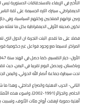
التأخير في الإيفاء بالاستحقاقات الدستورية ليس ا
الديمقراطي، سيترك اثاره الجسيمة على ثقة الناس 
وبين نوابهم المنتخبين وكتلهم السياسية، وفي حا
تكون ضحيته الأولى الديمقراطية بكل ما تمثله من
فضلا على ما تقدم، اثبتت التجربة ان الدول التي تت
المراكز، لاسيما مع وجود فواعل غير حكومية قوية، 
وباكستان، ويحصل اليوم تقريبا في اليمن، حيث تن
تحت سيطرة جماعة أنصار الله الحوثي، واليمن ال
الحاضر، والجزائر (1991-002
أهلية دموية ازهقت أرواح مئات الألوف، وتسببت بت