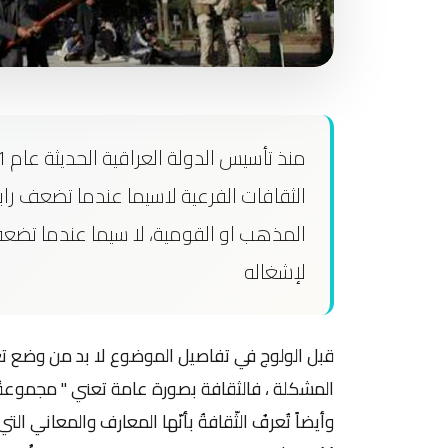
الثقافات الفرعية لاسيما عندما تضعف راب
المذهب او القومية، لا سيما عندما تضعف 
لإشغاله
قبل الولوج في تفاصيل الموضوع لا بد من وضع تع
المشكلة ، فالثقافة بصورة عامة تعني " مجموعةٌ م
وأيضاً تُعرفُ الثّقافةُ بأنّها المعارف والمعاني ا