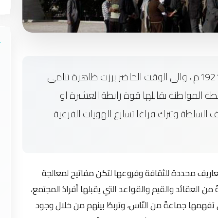
منذ تأسيس الدولة العراقية الحديثة عام 1921م ، والى الوقت الحاضر برزت ظاهرة تنامي
طة المواطنة يقابلها قوة رابطة العشيرة او
السلطة وتترك فراغا تسارع الهويات الفرعية
اريف محددة للثقافة وفروعها لتكن مفاتيح لمعالجة
ن العقائد والقيم والقواعد التي يقبلها أفرادُ المجتمع،
لتي تفهمها جماعةٌ من النّاس، وتربطُ بينهم من خلال وجود