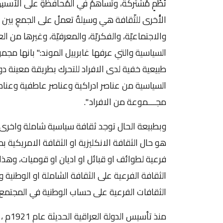
نُظُمٍ مًشتركة، وتساهمُ في المُحافظةِ على الأُسسِ
الأُخرى للثّقافة هي وسيلةٌ تعملُ على الجمعِ بين
والاجتماعيّة، والفكريّة، والمعرفيّة، وغيرها من
السياسية والتي عرفها غابرييل الموند:" بانها م
طبيعية خفية لدى الافراد للتحرك بطريقة معينة د
السياسية من عناصر ادراكية وعناصر عاطفية وعناصر 
مجــــموعة من الافراد ".
وبطبيعة الحال توجد ثقافة سياسية شاملة واخرى ف
هو حال الثقافة الانكليزية او الثقافة الامريكية 
فرعية لطوائف او قبائل او اديان او قوميات، وهذا
الثقافة الفرعية على الثقافة الشاملة او الوطنية 
الثقافات الفرعية على حساب الوطنية في المجتمع
منذ تأ