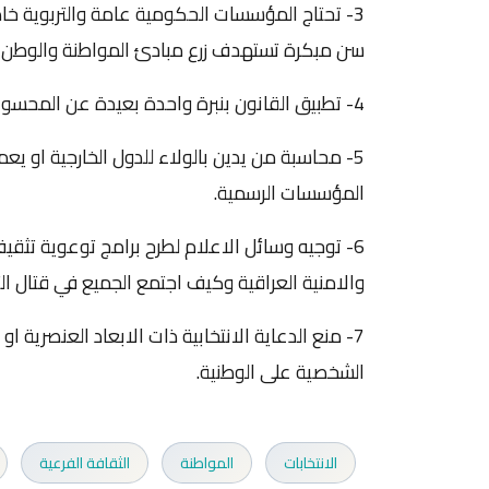
3- تحتاج المؤسسات الحكومية عامة والتربوية خا
سن مبكرة تستهدف زرع مبادئ المواطنة والوطن
4- تطبيق القانون بنبرة واحدة بعيدة عن المحسوبية والمنسوبية حتى يشعر الفرد بالمساواة.
5- محاسبة من يدين بالولاء للدول الخارجية او يع
المؤسسات الرسمية.
6- توجيه وسائل الاعلام لطرح برامج توعوية تثقي
والامنية العراقية وكيف اجتمع الجميع في قتال الت
7- منع الدعاية الانتخابية ذات الابعاد العنصرية 
الشخصية على الوطنية.
الانتخابات
المواطنة
الثقافة الفرعية