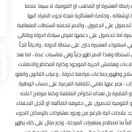
رابطة العشيرة او المذهب او القومية، لا سيما عندما
إشغاله ، وخاصة العشائرية نتيجة لجوء الافراد اليها
ر للحصول على الحقوق ، والامر تتحمله السلطات المتعاقبة
لعشيرة اما للحصول على دعمها لفرض سيادة الدولة وبالتالي
استقواء العشيرة حتى على سلطة الدولة ، واحياناً تلجأ
لسلطة وهذا الامر ظهر جلياً وفي مناسبات عدة ، اما بعد
الولاءات وهامش الحرية الموجود وكثرة المخاطر والانفلات
سلاح وظهور جماعات مرادفة للدولة ، وغياب القانون والغزو
ت ، نجم عنها تنامي للثقافة الفرعية على حساب الوطنية
او الفقيرة بل تعداه للكوادر المثقفة وكما موضح اعلاه
او القومية للحصول على حقوقه الضائعة او لأجل الاحتماء
وجد علاجات انية بالرغم من وجود مشتركات بالإمكان اللجوء
دائماً ما تصطدم بمتغيرات المرحلة ، وخير مثال على ذلك يظهر