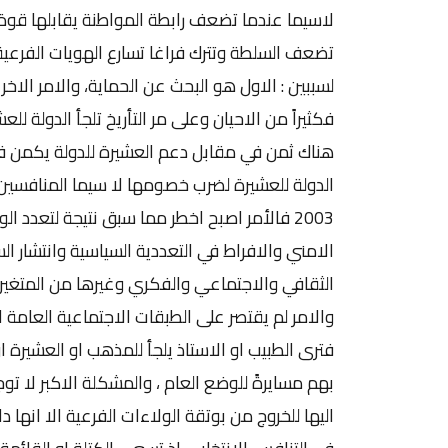
لاسيما عندما تضعف رابطة المواطنة يقابلها قوة 
تضعف السلطة وتترك فراغا تسارع الهويات الفرعية ل
لسببين : الاول هو البحث عن الحماية، والامر الاخ
فكثيراً من الاحيان وعلى مر التأريخ تلجأ الدولة ل
هناك ثمن في مقابل دعم العشيرة للدولة يكمن في 
الدولة للعشيرة لضرب خصومها لا سيما المنافسين ل
2003 فالأمر اصبح اخطر مما سبق نتيجة لتعدد 
الامني والافراط في التعددية السياسية وانتشار ال
الثقافي والاجتماعي والفكري وغيرها من المتغيرا
والامر لم يقتصر على الطبقات الاجتماعية العامة 
فترى الطبيب او الاستاذ يلجأ للمذهب او العشيرة 
بهم مسايرةً للوضع العام ، والمشكلة الاكبر لا ت
اليها للخروج من بوتقة الولاءات الفرعية الا انها 