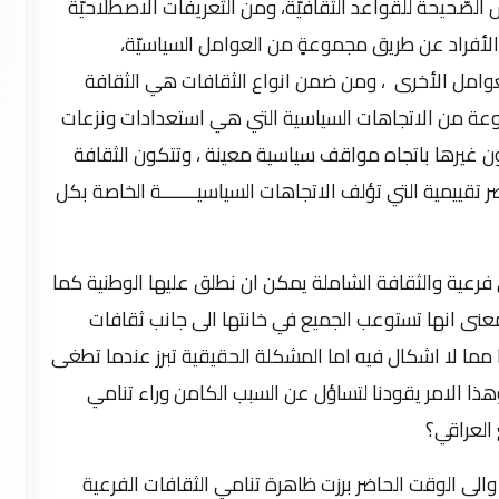
 الصّحيحة للقواعد الثقافيّة، ومن التّعريفات الاصطلاحيّة
 الأفراد عن طريق مجموعةٍ من العوامل السياسيّة،
 العوامل الأخرى ، ومن ضمن انواع الثقافات هي الثقافة
جموعة من الاتجاهات السياسية التي هي استعدادات ونزعات
ون غيرها باتجاه مواقف سياسية معينة ، وتتكون الثقافة
تقييمية التي تؤلف الاتجاهات السياسيــــــــة الخاصة بكل
رعية والثقافة الشاملة يمكن ان نطلق عليها الوطنية كما
بمعنى انها تستوعب الجميع في خانتها الى جانب ثقافات
 مما لا اشكال فيه اما المشكلة الحقيقية تبرز عندما تطغى
وهذا الامر يقودنا لتساؤل عن السبب الكامن وراء تنامي
 العراقي؟
سيس الدولة العراقية الحديثة عام 1921م ، والى الوقت الحاضر برزت ظاهرة تنامي الثقافات الفرعية