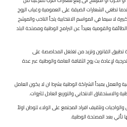
 او الحزب او المرشح الى رفع شعارات اقرب للفرعية من
دما تطغي الشعارات الضيقة على العمومية وغياب الروح
ة لا سيما في المواسم الانتخابية يلجأ الناخب والمرشح
طائفة والقومية بعيداً عن البرامج الوطنية ومصلحة البلد
 تطبيق القانون وتزيد من تغلغل المحاصصة على
ية لإعادة بث روح الثقافة العامة والوطنية عبر عدة
ة والعمل بمبدأ الشراكة الوطنية بشرط ان لا يكون العامل
ة والاستحقاق الانتخابي والتوزيع العادل للثروات.
والواجبات وتثقيف افراد المجتمع على الولاء للوطن اولاً
ها تأتي بعد المصلحة الوطنية.