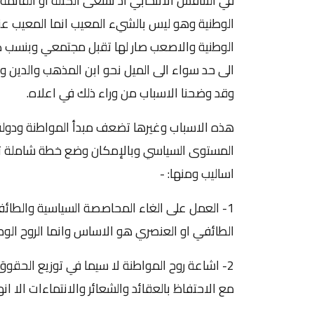
في التنافس الانتخابي اذ تسعى الكتلة او القائمة
الوطنية وهو ليس بالشيء المعيب انما المعيب عن
الوطنية والاصعب صار لها تقبل مجتمعي وبنسب كبير
الى حد سواء الى الميل نحو ابن المذهب والدين وال
وقد وضحنا الاسباب من وراء ذلك في اعلاه.
هذه الاسباب وغيرها تضعف مبدأ المواطنة ودولة
المستوى السياسي وبالإمكان وضع خطة شاملة تدرج
اساليب ومنها: -
1- العمل على الغاء المحاصصة السياسية والطائفي
الطائفي او العنصري هو الاساس وانما الروح الوطني
2- اشاعة روح المواطنة لا سيما في توزيع الحقوق 
مع الاحتفاظ بالعقائد والشعائر والانتماءات الا ان