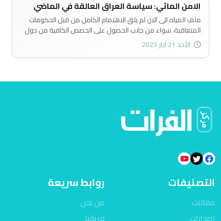
الامن المائي: سياسة العراق العالقة في الماضي
ملف المياه الى الان لم يلق الاهتمام الكامل من قبل الحكومات
المتعاقبة، سواء من جانب الحصول على الحصص الكافية من دول
المنبع ومتابعة تلك الحصص، او ناحية التوزيع، او من ناحية
الأحد 21 آيار 2023
الاستهلاك، فضلا عن عدم الاهتمام بالبنى التحتية كالسدود
والنواظم والخزانات وغيرها، رغم وضع خطط واستراتيجية للمياه
والتحذيرات التي تطلقها وزارتي الزراعة والموارد المائية..
التصنيفات
روابط سريعة
مقالات
من نحن
اصدارات
فريقنا