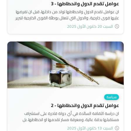
عوامل تقدم الدول وانحطاطها - 3
ان عوامل تقدم الدول وانحطاطها تولد من داخلها، قبل ان تفرضها
عليها قوى خارجية. والدول التي تتعلل بوطئة القوى الخارجية لتبرير
عدم تقدمها هي دول ما زالت تفتقر الى القدرة على التحرر من
السبت 20 كانون الأول 2025
عيوبها الداخلية، وتتنازع السيطرة عليها قيادات سياسية فاشلة..
سياسة
عوامل تقدم الدول وانحطاطها - 2
ان دراسة الثقافة السائدة في أي دولة قادرة على استشراف
مستقبلها بدقة عالية، ومعرفة مسار تقدمها او انحطاطها، بل
ومعرفة ما يناسبها من انماط الحكم، والقيادة...ولذا قيل قديما
السبت 13 كانون الأول 2025