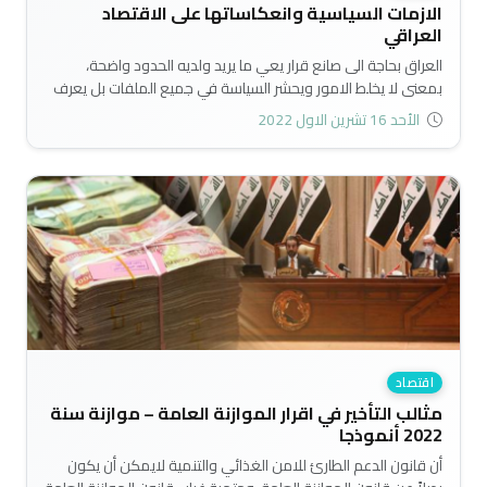
الازمات السياسية وانعكاساتها على الاقتصاد
العراقي
العراق بحاجة الى صانع قرار يعي ما يريد ولديه الحدود واضحة،
بمعنى لا يخلط الامور ويحشر السياسة في جميع الملفات بل يعرف
ويحترف توزيع الملفات والمهام، إي يعيد الملفات لأصحاب
الأحد 16 تشرين الاول 2022
الاختصاص حيث يولي الاقتصاد لخبراء الاقتصاد، والصحة لخبراء
الصحة وهكذا لبقية الملف، إذ لا يمكن أن تحصل على نتائج مختلفة
باتباع نفس الطريقة كما يقول انشتاين..
اقتصاد
مثالب التأخير في اقرار الموازنة العامة – موازنة سنة
2022 أنموذجا
أن قانون الدعم الطارئ للامن الغذائي والتنمية لايمكن أن يكون