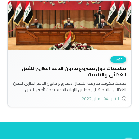
اقتصاد
ملاحظات حول مشروع قانون الدعم الطارئ للأمن
الغذائي والتنمية
دفعت حكومة تصريف الاعمال بمشروع قانون الدعم الطارئ للأمن
الغذائي والتنمية الى مجلس النواب الجديد بحجة تأمين الامن
الغذائي ودعم التنمية. وقد اجتهد مجلس النواب في قراءة مشروع
الأثنين 04 نيسان 2022
القانون قراءة اولى وثانية خلال ايام في محاولة لتعجيل اقراره
سريعا وبشكل يثير الغرابة والقلق، خاصة مع وجود العديد من
التحفظات القانونية والاقتصادية التي تثار حول مشروع القانون
المذكور..