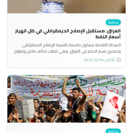
سياسة
العراق: مستقبل الإصلاح الديمقراطي في ظل انهيار
أسعار النفط
المرحلة القادمة ستكون حاسمة بالنسبة للإصلاح الديمقراطي
وتصحيح مسار الحكم في العراق، وهي تتطلب تحالف فاعل وتعاون
جدي بين جميع القوى التقليدية والمدنية الراغبة بالحفاظ على
الأثنين 04 آيار 2020
مصالحها العامة والخاصة..
سياسة