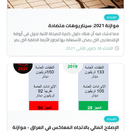
اقتصاد
موازنة 2021: سيناريوهات متضادة
مما لاشك فيه أن هناك حلول كثيرة للمرحلة الآنية تجول في أروقة
الإقتصاديين التي يمكن الأستعانة بها لتجاوز الأزمة الخانقة التي يمر
بها الإقتصاد العراقي مع عدم إغفال اصلاحات الورقة البيضاء التي
الثلاثاء 26 كانون الثاني 2021
تتطلب ارادة سياسة موحدة في نهج الاصلاح الاقتصادي، وتبقى
الموازنة العامة هي الأداة التخطيطية التي توجه جميع مفاصل
الإقتصاد العراقي نحو الأصلاح ودفعه نحو مسيرة النمو والتنمية
الإقتصادية..
اقتصاد
الإصلاح المالي بالاتجاه المعاكس في العراق - موازنة