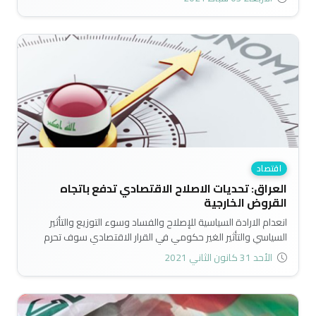
ويتمدد على الاقتراض العام الداخلي..
اقتصاد
العراق: تحديات الاصلاح الاقتصادي تدفع باتجاه
القروض الخارجية
انعدام الارادة السياسية للإصلاح والفساد وسوء التوزيع والتأثير
السياسي والتأثير الغير حكومي في القرار الاقتصادي سوف تحرم
العراق من المعونة الفنية التي يقدمها الصندوق في تحسين النظام
الأحد 31 كانون الثاني 2021
المالي في البلاد وفق اداة التمويل السريع..