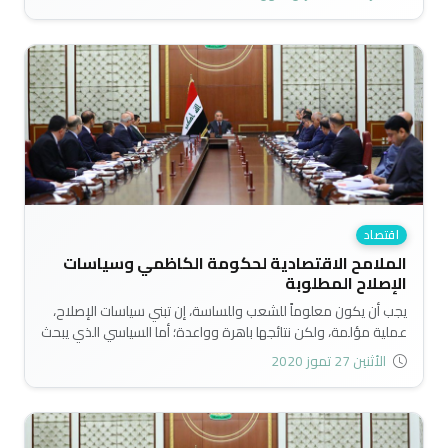
قرابة 148 ترليون دينار منها 113 ترليون دينار نفقات جارية و35 ترليون
نفقات استثمارية..
اقتصاد
الملامح الاقتصادية لحكومة الكاظمي وسياسات
الإصلاح المطلوبة
يجب أن يكون معلوماً للشعب وللساسة، إن تبني سياسات الإصلاح،
عملية مؤلمة، ولكن نتائجها باهرة وواعدة؛ أما السياسي الذي يبحث
عن النتائج الانتخابية، فهو ابعد ما يكون عن الإصلاحات الاقتصادية...
الأثنين 27 تموز 2020