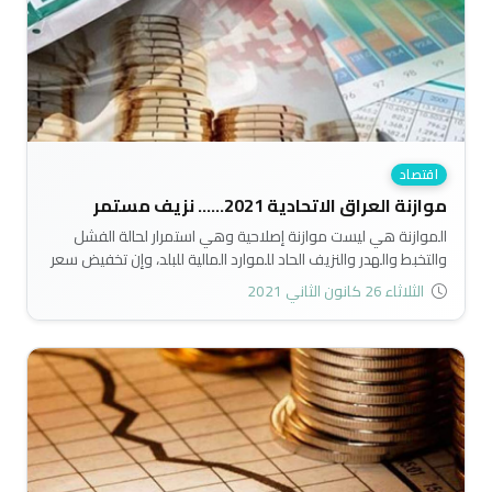
اقتصاد
موازنة العراق الاتحادية 2021...... نزيف مستمر
الموازنة هي ليست موازنة إصلاحية وهي استمرار لحالة الفشل
والتخبط والهدر والنزيف الحاد للموارد المالية للبلد، وإن تخفيض سعر
الصرف وتخفيض رواتب الموظفين وفرض الضرائب في ظل الظروف
الثلاثاء 26 كانون الثاني 2021
التي يمر بها البلد ليست العصا السحرية لحل مشاكلهُ..