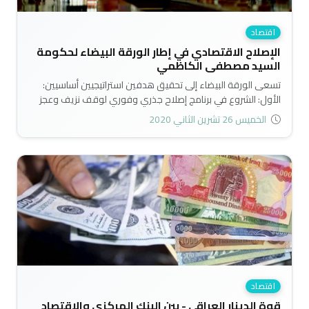
اقتصاد
الإصلاح الاقتصادي في إطار الورقة البيضاء لحكومة
السيد مصطفى الكاظمي
تسعى الورقة البيضاء إلى تحقيق هدفين استراتيجيين أساسيين:
الأول: الشروع في برنامج إصلاح جذري وفوري لوقف نزيف وعجز
الموازنة لتوفير المساحة المالية والزمنية الكفاية لتنفيذ الإصلاح
الخميس 26 تشرين الثاني 2020
على المدى المتوسط. الثاني: وضع الاقتصاد والموازنة على مسار
مستدام، يمثل المسار المشترك لخيارات المستقبل. وبهذا تستهدف
الورقة البيضاء وصف العلاجات الضرورية العاجلة لتطبيقها فوراً
وعلى المدى المتوسط (3-5 سنوات)..
اقتصاد
قوة الدينار العراقي - بين البنك المركزي والاقتصاد