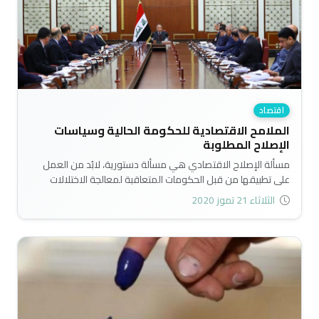
اقتصاد
الملامح الاقتصادية للحكومة الحالية وسياسات
الإصلاح المطلوبة
مسألة الإصلاح الاقتصادي هي مسألة دستورية، لابُد من العمل
على تطبيقها من قبل الحكومات المتعاقبة لمعالجة الاختلالات
الاقتصادية التي يعانيها الاقتصاد العراقي، والتي أسهمت في إفراز
الثلاثاء 21 تموز 2020
الكثير من الآثار السلبية سياسياً واقتصادياً واجتماعياً وامنياً..