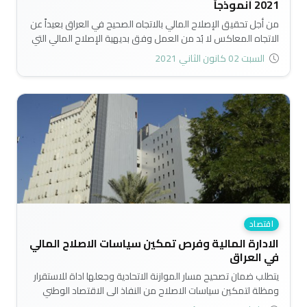
2021 أنموذجاً
من أجل تحقيق الإصلاح المالي بالاتجاه الصحيح في العراق بعيداً عن
الاتجاه المعاكس لا بُد من العمل وفق بديهية الإصلاح المالي التي
تم الابتداء بها، أي العمل على تخفيض النفقات العامة أكثر ما يمكن
السبت 02 كانون الثاني 2021
والاقتصار على الضروريات فقط وزيادة الإيرادات العامة أكبر ما يمكن
على أن لا تؤدي هذه الزيادة إلى آثار عكسية تضر بذات الإصلاح
المالي كما في حال زيادة الضرائب بنسبة 100% تؤدي إلى تخفيض
الحصيلة الضريبية إلى الصفر..
اقتصاد
الادارة المالية وفرص تمكين سياسات الاصلاح المالي
في العراق
يتطلب ضمان تصحيح مسار الموازنة الاتحادية وجعلها اداة للاستقرار
ومظلة لتمكين سياسات الاصلاح من النفاذ الى الاقتصاد الوطني
دون تكاليف اقتصادية واجتماعية باهظة..