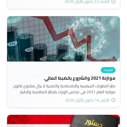
الثلاثاء 22 كانون الأول 2020
اقتصاد
موازنة 2021 والشروع بالضبط المالي
نظرا للتطورات السياسية والاقتصادية والصحية لا يزال مشروع قانون
موازنة العام 2021 في مجلس الوزراء بانتظار المناقشة والاقرار
نتيجة لوعود حكومية بتضمين حزمة عريضة من الاصلاحات المالية
الأثنين 14 كانون الأول 2020
تضمن التعايش مع الهبوط الحاد في الايرادات النفطية عبر تعظيم
الايرادات غير النفطية وضبط وترشيد النفقات العامة..