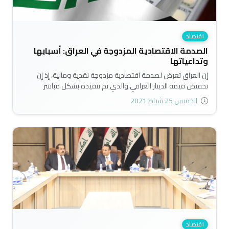
اقتصاد
الصدمة الاقتصادية المزدوجة في العراق: أسبابها
وتداعياتها
إن العراق تعرض لصدمة اقتصادية مزدوجة نقدية ومالية، إذ إن
تخفيض قيمة الدينار العراقي والذي تم تنفيذه بشكل مباشر
بالتزامن مع تخفيض تعويضات الموظفين بنسبة كبيرة التي لا تزال
الخميس 25 شباط 2021
قيد النقاش تحت قبة البرلمان وكان لها أثراً إعلامياً، أديا معاً لتراجع
النشاط الاقتصادي بسبب حالة الغموض والتخوف بشأن المستقبل..
اقتصاد