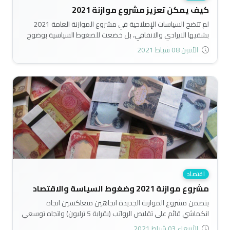
كيف يمكن تعزيز مشروع موازنة 2021
لم تتضح السياسات الإصلاحية في مشروع الموازنة العامة 2021
بشقيها الايرادي والانفاقي، بل خضعت للضغوط السياسية بوضوح
على حساب الشروع بالتنمية والاصلاح..
الأثنين 08 شباط 2021
اقتصاد
مشروع موازنة 2021 وضغوط السياسة والاقتصاد
يتضمن مشروع الموازنة الجديدة اتجاهين متعاكسين اتجاه
انكماشي قائم على تقليص الرواتب (بقرابة 5 ترليون) واتجاه توسعي
لأغراض استهلاكية غير انتاجية، وبشكل يفوق الاتجاه الانكماشي،
الأربعاء 03 شباط 2021