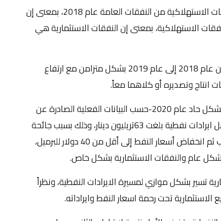
وانخفضت النفقات الاستثمارية مقابل زيادة النفقات الاستهلاكية من النفقات العامة عام 2018، بمعنى إن
نفقات الاستهلاكية، بمعنى إن النفقات الاستثمارية هي
واستمرت مسيرة النفقات الاستثمارية بالارتفاع من عام 2018 إلى عام 2019 بشكل متزامن مع ارتفاع
ات انتاج وتصديره أو كلاهما معاً.
ولكنها(النفقات الاستثمارية) سرعان ما انخفضت بشكل حاد عام 2020-حسب البيانات الفعلية الصادرة عن
البنك المركزي العراقي- لتبلغ 3208 مليار دينار مقابل ايرادات نفطية بلغت 63تريليون دينار، وذلك بسبب جائحة
كورونا التي عطّلت عجلة الاقتصاد وانخفاض الطلب ثم انخفاض أسعار النفط إلى أقل من 40 دولار للبرميل،
شكل عام والنفقات الاستثمارية بشكل خاص.
ية تسير بشكل موازي لمسيرة الايرادات النفطية، ونظراً
 الاستثمارية تحت رحمة اسعار النفط وايراداته.