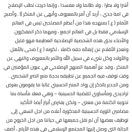
أشرا ولا بطرا ، ولا ظالما ولا مفسدا ، وإنما خرجت لطلب الإصلاح
في امة جدي ، أريد أن أمر بالمعروف وأنهى عن المنكر )) . وأصبح
الأمام ( ع ) بمنهجه هذا من أعظم المصلحين ليس في العالم
الإسلامي فقط بل في العالم اجمع ، ومهما ذكر المفكرون
والأدباء بحق هذه الشخصية الإصلاحية العظيمة فهو قليل
وتعجز الأقلام عن إيفائه حقه كاملا ، لكونه ( ع ) ضحى بالأهل
والأولاد وكل شيء في سبيل الله والأمر بالمعروف والنهي عن
المنكر ، وقد عزز أهمية المنهج الإصلاحي في عيون المؤمنين في
وقت توقف فيه الجميع عن تطبيقه بحجة منع الضرر الشخصي .
ومن الجدير بالذكر إن رواد المنبر الحسيني غالبا ما يقومون بعرض
تراجيدي ومأساوي للقضية الحسينية – وهي فعلا مأساة بما
تحويه الكلمة من معنى – ولكن يفترض أبراز أيضا التأكيد
مضامين الثورة الحسينية المذكورة أعلاه من اجل السعي إلى
توظيف بعضها أن لم نقل جميعها في حياتنا من اجل الخروج من
الحالة التي وصل إليها المجتمع الإسلامي في هذه الأيام ، أضف