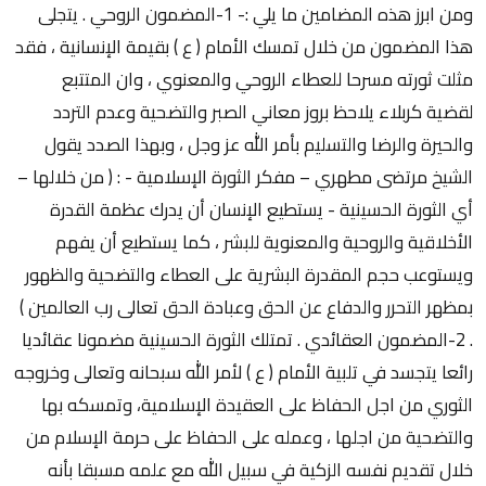
ومن ابرز هذه المضامين ما يلي :- 1-المضمون الروحي . يتجلى
هذا المضمون من خلال تمسك الأمام ( ع ) بقيمة الإنسانية ، فقد
مثلت ثورته مسرحا للعطاء الروحي والمعنوي ، وان المتتبع
لقضية كربلاء يلاحظ بروز معاني الصبر والتضحية وعدم التردد
والحيرة والرضا والتسليم بأمر الله عز وجل ، وبهذا الصدد يقول
الشيخ مرتضى مطهري – مفكر الثورة الإسلامية - : ( من خلالها –
أي الثورة الحسينية - يستطيع الإنسان أن يدرك عظمة القدرة
الأخلاقية والروحية والمعنوية للبشر ، كما يستطيع أن يفهم
ويستوعب حجم المقدرة البشرية على العطاء والتضحية والظهور
بمظهر التحرر والدفاع عن الحق وعبادة الحق تعالى رب العالمين )
. 2-المضمون العقائدي . تمتلك الثورة الحسينية مضمونا عقائديا
رائعا يتجسد في تلبية الأمام ( ع ) لأمر الله سبحانه وتعالى وخروجه
الثوري من اجل الحفاظ على العقيدة الإسلامية، وتمسكه بها
والتضحية من اجلها ، وعمله على الحفاظ على حرمة الإسلام من
خلال تقديم نفسه الزكية في سبيل الله مع علمه مسبقا بأنه