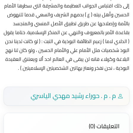
إلى ذلك اقتباس الجوانب العظيمة والمشرقة التي سطرها الأمام
الحسين وأهل بيته ( ع ) بدمهم الشريف والسعي قدما للنهوض
بالأمة وإصلاحها عن طريق تطبيق الأصل المنسي والمتجسد
بقاعدة الأمر بالمعروف والنهي عن المنكر الإسلامية. ختاما يقول
( الدلاي لاما ) زعيم الطائفة البوذية في التبت : ( لو كانت لدينا نحن
البوذ شخصيات مثل الأمام علي والأمام الحسين ، ولو كان لنا نهج
البلاغة وكربلاء فانه لن يبقى في العالم احد ألا ويعتنق العقيدة
البوذية ، نحن نفخر ونعتز بهاتين الشخصيتين الإسلاميتين ) .
م . م . حوراء رشيد مهدي الياسري
التعليقات (0)