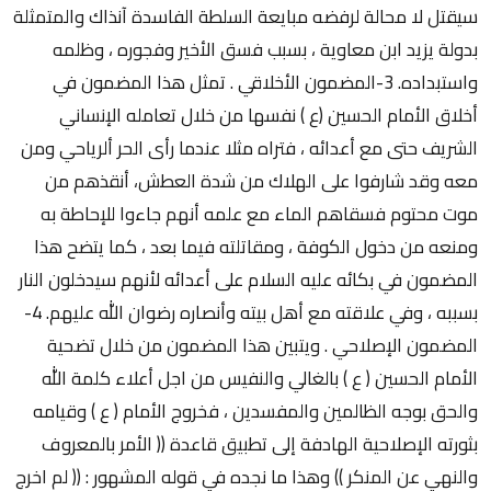
سيقتل لا محالة لرفضه مبايعة السلطة الفاسدة آنذاك والمتمثلة
بدولة يزيد ابن معاوية ، بسبب فسق الأخير وفجوره ، وظلمه
واستبداده. 3-المضمون الأخلاقي . تمثل هذا المضمون في
أخلاق الأمام الحسين (ع ) نفسها من خلال تعامله الإنساني
الشريف حتى مع أعدائه ، فتراه مثلا عندما رأى الحر ألرياحي ومن
معه وقد شارفوا على الهلاك من شدة العطش، أنقذهم من
موت محتوم فسقاهم الماء مع علمه أنهم جاءوا للإحاطة به
ومنعه من دخول الكوفة ، ومقاتلته فيما بعد ، كما يتضح هذا
المضمون في بكائه عليه السلام على أعدائه لأنهم سيدخلون النار
بسببه ، وفي علاقته مع أهل بيته وأنصاره رضوان الله عليهم. 4-
المضمون الإصلاحي . ويتبين هذا المضمون من خلال تضحية
الأمام الحسين ( ع ) بالغالي والنفيس من اجل أعلاء كلمة الله
والحق بوجه الظالمين والمفسدين ، فخروج الأمام ( ع ) وقيامه
بثورته الإصلاحية الهادفة إلى تطبيق قاعدة (( الأمر بالمعروف
والنهي عن المنكر )) وهذا ما نجده في قوله المشهور : (( لم اخرج