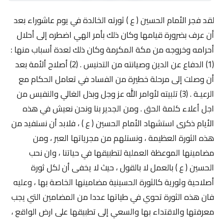
لقد فجر الأمام الحسين ( ع ) ثورته الخالدة في يوم عاشوراء بعد
أن عرف بضرورة قيامها وكان ذلك بأمر الهي اضطره إلى أحلال
أحرامه وخروجه من مكة المكرمة وكان ذلك لعدة أسباب منها :
(1) الدفاع عن الدين وصيانته من التدنيس . (2) أصلاح ألأمة بعد
أن وصلت إلى مرحلة خطيرة من الفساد في تعامل الحكام مع
الرعيـة . (3) تلبيته لأوامر الله عز وجل وبذل الغالي والنفيس من
اجل أعلاء كلمة الحق . ومن الجدير بنا ونحن نعيش في هذه
الأيام ذكرى استشهاد الأمام الحسين ( ع ) ، فلابد أن نستفيد من
هذه الثورة العظيمة ، ونستلهم من مجرياتها العبر ، ومن
مضامينها الموعظة العملية لتطبيقها في حياتنا ، وان نحب
الحسين ( ع ) بالعمل لا بالقول ، حيث لا يخفى أن لكل ثورة
أصلاحية وثورية كالثورة الحسينية مضامينها الخاصة بها ، وعليه
فان هذه الثورة تحوي في طياتها عددا من المضامين التي يجب
معرفتها والاقتداء بها والسعي إلى تطبيقها على ارض الواقع ،