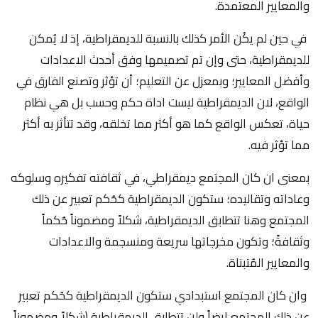
والمعايير المعتمدة.
في حين لم يكُن الأمر كذلك بالنسبة للديمقراطية، إذ لا يُمكن
للديمقراطية، حتى وإن تم تصميمها وفق أحدث الاعدادات
وأفضل المعايير؛ وبمعزل عن التعليم؛ أن تؤثر وتصنع الفارق في
الواقع، لان الديمقراطية ليست اداة حكم وحسب بل هي نظام
حياة، تعكس الواقع كما هو أكثر مما تخلقه، وقد تتأثر به أكثر
مما تؤثر فيه.
بمعنى ان كان المجتمع ديمقراطي، في ثقافته تفكيره وسلوكه
وعاداته وتقاليده؛ ستكون الديمقراطية كحُكم تعبير عن ذلك
المجتمع وهنا تتطابق الديمقراطية، شكلاً ومضموناً حُكماً
وثقافةً؛ وتكون مخرجاتها سريعة ومنسجمة والاعدادات
والمعايير المُتبناة.
وان كان المجتمع استبدادي ستكون الديمقراطية كحُكم تعبير
عن ذلك المجتمع ايضاً ولن تتطابق الديمقراطية (شكلاً ومضموناً