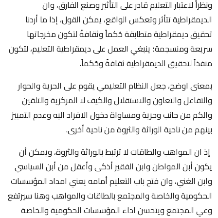
ونظراً لاعتبار التعليم قادر على التأثير وصنع الفارق، وان
الديمقراطية تتأثر وتعكس الواقع، يمكن القول، إذا ما أردنا
تحقيق ديمقراطية متطابقة حُكماً وثقافةً لتكون مخرجاتها
سريعة ومنسجمة؛ ينبغي العمل على ديمقراطية التعليم، لتكون
منفذاً لتحقيق الديمقراطية ثقافةً وحُكماً.
بمعنى اوضح، جعل النظام التعليمي يقوم على الحرية والحوار
والتفاعل والتعاون والاستقلال والكيف لا المركزية والتلقين
والكم من جانب وحرية ومساواة دخول الافراد اليه وعدم التمييز
بينهم من ناحية الوراثة والثروة من ناحية أخرى.
إذ ان المواهب والطاقات لا ترتبط بالوراثة والثروة، ويمكن أن
يكون أبن المواطن وابن الفقير أذكى وأعقل من أبن السياسي
وابن الغني، وان فتح باب التعليم أمامه يعني امداد المؤسسات
الحكومية والخاصة والمجتمع بالطاقات والمواهب وهنا سيرتفع
وعي المجتمع ويتحسن اداء المؤسسات الحكومية والخاصة