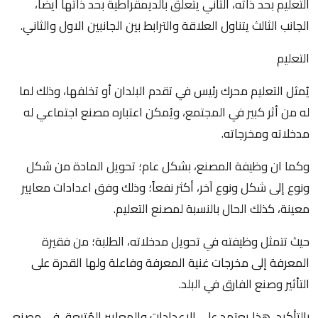
التعليم بحد ذاته، الثاني يتعلق بالديمقراطية بحد ذاتها ايضاً،
الجانب الثالث يتناول العلاقة والترابط بين الجانبين الاول والثاني.
التعليم
يُمثل التعليم محرك رئيس في تقدم البلدان أو تخلفها، وذلك لما
له من أثر كبير في المجتمع، ويُمكن اعتباره مصنع اجتماعي له
مدخلاته ومخرجاته.
وكما ان وظيفة المصنع، بشكل عام؛ تحويل المادة من شكل
ونوع إلى شكل ونوع آخر، أكثر نفعاً؛ وذلك وفق اعدادات معايير
معينة، كذلك الحال بالنسبة لمصنع التعليم.
حيث تتمثل وظيفته في تحويل مدخلاته، الطلبة؛ من فقيرة
المعرفة إلى مخرجات غنية المعرفة وفاعلة ولها القدرة على
التأثير وصنع الفارق في البلد.
بالتأكيد، هذا يعتمد على الاعدادات والمعايير المُتبعة، في مصنع