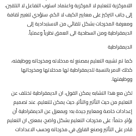
اللامركزية للتعليم لا المركزية واعتماد اسلوب التفاعل لا التلقين،
إلى جانب التركيز على معايير الكيف لا الكم، ستؤدي لتغيير ثقافة
ومعرفة المخرجات بشكل تلقائي من الاستبدادية إلى
الديمقراطية ومن السطحية الى العمق نظرياً وعملياً.
الديمقراطية
كما تم تشبيه التعليم بمصنع له مدخلاته ومخرجاته ووظيفته،
كذلك الامر بالنسبة للديمقراطية لها مدخلاتها ومخرجاتها
ووظيفتها.
لكن مع هذا التشابه يمكن القول، ان الديمقراطية تختلف عن
التعليم من حيث التأثير والتأثر، حيث يمكن للتعليم، عند تصميم
إعدادات خاصة ومعايير جيدة به؛ وبمعزل عن الديمقراطية أن
يؤثر، حتماً؛ على مخرجات التعليم بشكل واضح، بمعنى ان التعليم
قادر على التأثير وصنع الفارق في مخرجاته وحسب الاعدادات