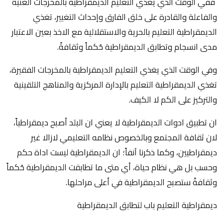
ففي الوقت الذي يغذي التعليم الديمقراطية بالمخرجات الغنية
والفاعلة والقادرة على خلق الفارق وإحداث التغيير، تغذي
الديمقراطية التعليم بالحرية والاستقلالية مع الاخذ بعين الاعتبار
مدى انسجام وتطابق الديمقراطية حُكماً وثقافةً.
وفي الوقت الذي يغذي التعليم الديمقراطية بالمخرجات الفقيرة،
تغذي الديمقراطية التعليم بالإدارة المركزية والمناهج التلقينية
والتركيز على الكم لا الكيف.
ان تطبيق ادوات الديمقراطية لا يعني ان البلد أصبح ديمقراطياً،
لان ثقافة المجتمع وبالخصوص نظامه التعليمي لازالا غير
ديمقراطيين، وكما ذكرنا آنفاً؛ ان الديمقراطية ليست اداة حكم
وحسب بل هي نظام حياة، أي متى ما تطابقت الديمقراطية حُكماً
وثقافةً ستصبح الديمقراطية في أعلى مراحلها.
ديمقراطية التعليم باب لتطابق الديمقراطية