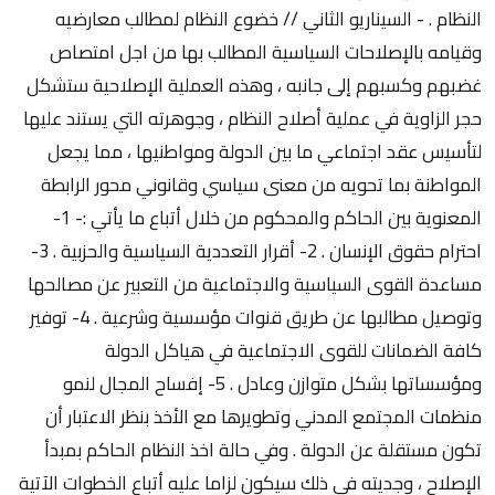
النظام . - السيناريو الثاني // خضوع النظام لمطالب معارضيه
وقيامه بالإصلاحات السياسية المطالب بها من اجل امتصاص
غضبهم وكسبهم إلى جانبه ، وهذه العملية الإصلاحية ستشكل
حجر الزاوية في عملية أصلاح النظام ، وجوهرته التي يستند عليها
لتأسيس عقد اجتماعي ما بين الدولة ومواطنيها ، مما يجعل
المواطنة بما تحويه من معنى سياسي وقانوني محور الرابطة
المعنوية بين الحاكم والمحكوم من خلال أتباع ما يأتي :- 1-
احترام حقوق الإنسان . 2- أقرار التعددية السياسية والحزبية . 3-
مساعدة القوى السياسية والاجتماعية من التعبير عن مصالحها
وتوصيل مطالبها عن طريق قنوات مؤسسية وشرعية . 4- توفير
كافة الضمانات للقوى الاجتماعية في هياكل الدولة
ومؤسساتها بشكل متوازن وعادل . 5- إفساح المجال لنمو
منظمات المجتمع المدني وتطويرها مع الأخذ بنظر الاعتبار أن
تكون مستقلة عن الدولة . وفي حالة اخذ النظام الحاكم بمبدأ
الإصلاح ، وجديته في ذلك سيكون لزاما عليه أتباع الخطوات الآتية