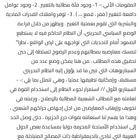
المقومات الأتي :- 1- وجود فئة مطالبة بالتغيير . 2- وجود عوامل
دافعة للتغيير ( فقر ، قمع ،... ) . 3- توفر وامتلاك القدرات المادية
والبشرية التي تقوم بعملية التغيير . ويظهر من خلال قراءة
الوضع السياسي البحريني، أن النظام الحاكم فيه لا يستطيع
الصمود أمام التحديات التي تواجهه على ارض الواقع ، نظرا"
لتمسك معارضيه بمطالبهم وعدم الرضوخ للسلطة إلى حين
تحقيق هذه المطالب ، من هنا يمكن وضع عدد من
السيناريوهات التي تبين ما قد يؤول إليه النظام البحريني
مستقبلا، وإمكانية تطبيقها عمليا ، وهي تتمثل بما يلي :- -
السيناريو الأول // استمرار لجوء النظام إلى استخدام القوة في
تعامله مع المطالب الشعبية المطالبة بالإصلاح ، ورغبته في
تخويف وإرهاب المعارضين من اجل إجهاض حراكهم الشعبي ،
وهذا ما يفسر لنا استعانته بقوات درع الجزيرة ، حتى وصل الحد
إلى استخدام الأسلحة المحرمة دوليا بمساعدة بعض الدول
الغربية التي تنادي بالديمقراطية ذات المصالح المتبادلة مع