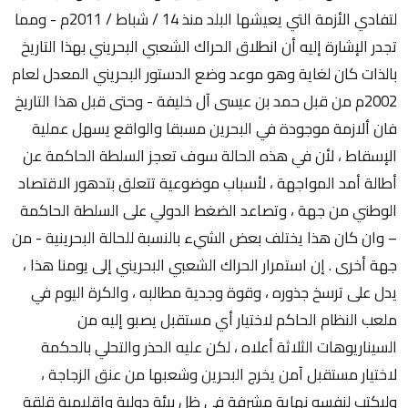
لتفادي الأزمة التي يعيشها البلد منذ 14 / شباط / 2011م - ومما
تجدر الإشارة إليه أن انطلاق الحراك الشعبي البحريني بهذا التاريخ
بالذات كان لغاية وهو موعد وضع الدستور البحريني المعدل لعام
2002م من قبل حمد بن عيسى آل خليفة - وحتى قبل هذا التاريخ
فان ألازمة موجودة في البحرين مسبقا والواقع يسهل عملية
الإسقاط ، لأن في هذه الحالة سوف تعجز السلطة الحاكمة عن
أطالة أمد المواجهة ، لأسباب موضوعية تتعلق بتدهور الاقتصاد
الوطني من جهة ، وتصاعد الضغط الدولي على السلطة الحاكمة
– وان كان هذا يختلف بعض الشيء بالنسبة للحالة البحرينية - من
جهة أخرى . إن استمرار الحراك الشعبي البحريني إلى يومنا هذا ،
يدل على ترسخ جذوره ، وقوة وجدية مطالبه ، والكرة اليوم في
ملعب النظام الحاكم لاختيار أي مستقبل يصبو إليه من
السيناريوهات الثلاثة أعلاه ، لكن عليه الحذر والتحلي بالحكمة
لاختيار مستقبل آمن يخرج البحرين وشعبها من عنق الزجاجة ،
وليكتب لنفسه نهاية مشرفة في ظل بيئة دولية وإقليمية قلقة