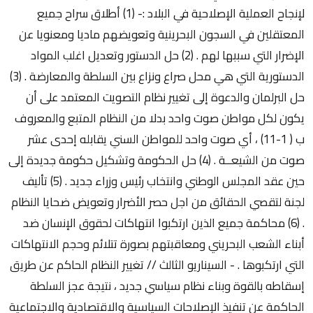
لإنجاح العملية الإصلاحية في البلاد :- (1) أطلاق سراح جميع
المعتقلين في السجون البحرينية وتعويضهم ماديا ومعنويا عن
الإضرار التي سببها لهم . (2) حل الدستور وتعديل اغلب المواد
الدستورية التي هي محل صراع ونزاع بين السلطة والمعارضة . (3)
حل البرلمان والدعوة إلى تغيير نظام التصويت المعتمد على أن
يكون لكل مواطن صوت واحد بدلا من النظام المتبع والمعروف
ب ( 1-11) ، أي صوت واحد للمواطن السني يقابله إحدى عشر
صوت من الشيعــة . (4) حل الحكومة وتشكيل حكومة جديدة إلى
حين عقد المجلس الوطني وانتخاب رئيس وزراء جديد . (5) تأليف
لجنة لتقصي الحقائق من اجل حصر الأضرار وتعويض ضحايا النظام
. (6) محاكمة جميع الذين ارتكبوا انتهاكات لحقوق الإنسان ضد
أبناء الشعب البحريني ومعاقبتهم بصورة تتلائم وحجم الانتهاكات
التي ارتكبوها . - السيناريو الثالث // تغيير النظام الحاكم عن طريق
إسقاطه بالقوة وبناء نظام سياسي جديد ، نتيجة عجز السلطة
الحاكمة عن تنفيذ الإصلاحات السياسية والاقتصادية والاجتماعية