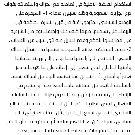
استخدام القبضة الأمنية في تعامله مع الحراك واستعانته بقوات
درع الجزيرة السعودية وذلك لسببين هما :- 1- السيطرة على
الوضع السياسي المتردي رغبة من قبل الأسرة الحاكمة في
الإبقاء على سلطتها مهما كلف ذلك وإضفاء نوع من الشرعية
على ممارستها للحكم وعدم التنازل عنه لأي سبب من الأسباب .
2- خوف المملكة العربية السعودية نفسها من انتقال الحراك
الشعبي البحريني إلى أراضيها مما يؤدي إلى تهديد سلطتها
وأمنها الداخلي الذي تسعى إلى إبقائه على ما هو علية دون
تغيير أو أصلاح . أن البحرين وما تعيشه اليوم من أحداث تتصف
بالسلمية النابعة من عقلانية قادة المعارضة ، ورغبتهم في
الإبقاء على سلمية حراكهم قد لا يدوم طويلا ، بسبب السلوك
المتعالي الفض لنظام الحكم . لكن الحديث عن مستقبل النظام
السياسي البحريني يدفع إلى القول بأن عملية تغيير أي نظام
سياسي ، سواء كان هذا التغيير سلميا أم عسكريا يجب أن تتوفر
له عدد من المقومات والعناصر الدافعة لنجاحه ومن هذه