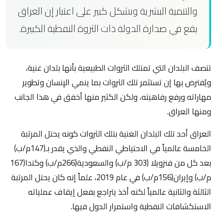
والتنمية البشرية وبشكل كبير على اعتبار إن العراق
يقع في صدارة الدولة ذات الثروة النفطية الكبيرة.
تتصف البلدان التي تمتلك الثروات الطبيعية بأنها بلدان غنية،
ويُفترض بها إن تستثمر تلك الثروات بما ينمي الإنسان وتطوير
مهاراته ورفع رفاهيته، ولكن الكثير منها أخفق في هذا الجانب
ومنها العراق.
العراق أحد تلك البلدان الغنية بتلك الثروات كونه يحتل المرتبة
الخامسة عالمياً في الاحتياطي النفطي والذي يقدر بـ(147م/ب)
بعد كل من فنزويلا (303 م/ب) والسعودية(266م/ب) وكندا(167
م/ب) وإيران(156م/ب) في عام 2019، علماً إنه كان يحتل المرتبة
الثالثة والثانية عالمياً لكنه أخذ يتراجع بفعل إيقاف عملياته
الاستكشافات النفطية واستمرار الدول فيها.