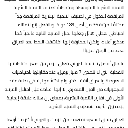
التنمية البشرية المتوسطة ومتخطيةً تصنيف التنمية البشرية
المرتفعة للدخول في تصنيف التنمية البشرية المرتفعة جداً
محتلةً المرتبة 36 من أصل 189 دولة، وبالفعل إنها تمتلك
احتياطي نفطي هائل جعلها تحتل المرتبة الثانية عالمياً كما
مذكور أعلاه، ولكن المفارقة إنها اكتشفت النفط بعد العراق
بعقد من الزمن تقريباً!
والحال أفضل بالنسبة للنرويج، فعلى الرغم من صغر احتياطياتها
النفطية التي لا تتعدى 7 مليار برميل، عند مقارنتها باحتياطيات
السعودية والعراق آنفة الذكر، ولم تكتشفها إلا في بداية عقد
السبعينيات من القرن المنصرم، إلا إنها اعتادت على احتلال المرتبة
الأولى في تقارير التنمية البشرية، بمعنى إن هناك علاقة إيجابية
جيدة بين الثروة النفطية والتنمية البشرية.
العراق سبق السعودية بعقد من الزمن، والنرويج بأكثر من أربعة
عقود من الزمن في اكتشاف النفط، لان هذا الأخير تم اكتشافه