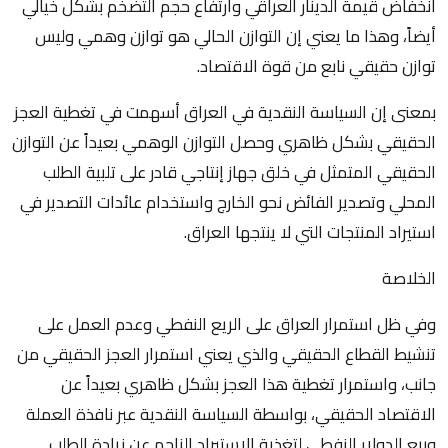
انخفاض قيمة الدينار العراقي وارتفاع حجم التضخم بشكل خيالي
أيضاً، وهذا ما يعني إن التوازن الحالي هو توازن وهمي وليس
توازن حقيقي نابع من قوة الاقتصاد.
بمعنى إن السياسة النقدية في العراق أسهمت في تغطية العجز
الحقيقي بشكل ظاهري وحصل التوازن الوهمي بعيداً عن التوازن
الحقيقي المتمثل في خلق جهاز إنتاجي قادر على تلبية الطلب
المحلي وتصدير الفائض نحو الخارج واستخدام عائدات التصدير في
استيراد المنتجات التي لا ينتجها العراق.
الخلاصة
وفي ظل استمرار العراق على الريع النفطي وعدم العمل على
تنشيط القطاع الحقيقي والذي يعني استمرار العجز الحقيقي من
جانب، واستمرار تغطية هذا العجز بشكل ظاهري بعيداً عن
الاقتصاد الحقيقي، بواسطة السياسة النقدية عبر نافذة العملة
وبيع الدولار النفطي لتغذية الاستيراد الناجم عن زيادة الطلب