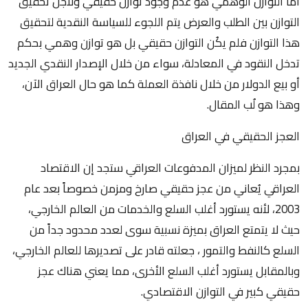
أما التوازن الوهمي هو عدم وجود توازن حقيقي ولأجل تحقيق
التوازن بين الطلب والعرض يتم اللجوء للسياسة النقدية لتحقيق
هذا التوازن فلم يكُن التوازن حقيقي بل هو توازن وهمي بحكم
تدخل النقود في المعادلة، سواء من خلال الإصدار النقدي الجديد
أو بيع الدولار من خلال نافذة العملة كما هو حال العراق الآن،
وهذا هو لُب المقال.
العجز الحقيقي في العراق
بمجرد النظر لميزان المدفوعات العراقي ستجد إن الاقتصاد
العراقي يُعاني من عجز حقيقي صارخ ومزمن خصوصاً بعد عام
2003، لأنه يستورد أغلب السلع والخدمات من العالم الخارجي،
حيث لا يتمتع العراق بميزة نسبية سوى لعدد محدود جداً من
السلع كالنفط والتمور ، جعلته قادر على تصديرها للعالم الخارجي،
وبالمقابل يستورد أغلب السلع الأخرى، مما يعني هناك عجز
حقيقي كبير في التوازن الاقتصادي.