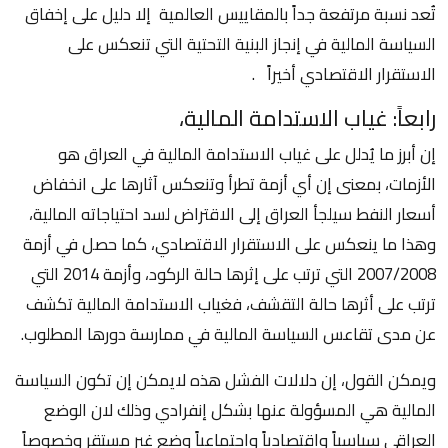
تُعد نسبة مرتفعة جداً بالمقاييس العالمية إلا دليل على إخفاق
السياسة المالية في إنجاز البنية التحتية التي تنعكس على
الاستقرار الاقتصادي أخيراً .
رابعاً: غياب الاستدامة المالية،
إن أبرز ما يُدلل على غياب الاستدامة المالية في العراق هو
الأزمات، بمعنى إن أي أزمة تطرأ وتنعكس آثارها على انخفاض
أسعار النفط سيلجأ العراق إلى الاقتراض لسد احتياجاته المالية،
وهذا ما ينعكس على الاستقرار الاقتصادي، كما حصل في أزمة
2007/2008 التي ترتب على إثرها حالة الركود، وأزمة 2014 التي
ترتب على أثرها حالة التقشف، فغياب الاستدامة المالية تكشف
عن مدى تقاعس السياسة المالية في ممارسة دورها المطلوب.
ويمكن القول، إن دلالات الفشل هذه لايمكن إن تكون السياسة
المالية هي المسؤولة عنها بشكل إنفرادي وذلك لان الوضع
العراقي سياسياً واقتصادياً واجتماعياً وضع غير مستقر وخصوصاً