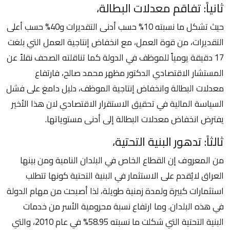
ثانياً: تفاقم معدلات البطالة،
حيث تشكل ما نسبته 10% حسب أدنى التقديرات و40% حسب أعلى
التقديرات، من قوة العمل، مع انخفاض إنتاجية العمل التي بلغت
17 دقيقة يومياً للموظف في الدولة كما تناقلته الصحف نقلاً عن
المستشار الاقتصادي الدكتور مظهر محمد صالح، فارتفاع
معدلات البطالة وانخفاض إنتاجية الموظف، دليل دامغ على فشل
السياسة المالية في تحقيق الاستقرار الاقتصادي لان هذا الأخير
يفترض انخفاض معدلات البطالة إلى أدنى مستوياتها.
ثالثاً: تدهور البنية التحتية،
من المعروف إن القطاع الخاص في البلدان النامية ومن بينها
العراق لايُقدم على الاستثمار في البنية التحتية كونها تتطلب
استثمارات كبيرة ولمدة زمنية طويلة، لذا أصبحت من مهام الدولة
في هذه البلدان. وما ارتفاع نسبة محرومية الأسر من خدمات
البنية التحتية التي شكلت ما نسبته 58.95% في عام 2010، والتي