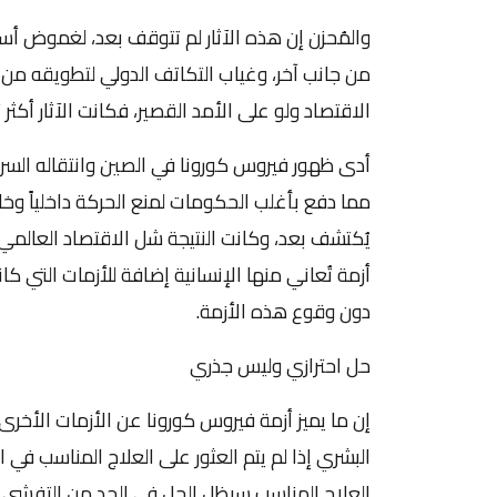
والمُحزن إن هذه الآثار لم تتوقف بعد، لغموض أس
من جانب آخر، وغياب التكاتف الدولي لتطويقه من
الاقتصاد ولو على الأمد القصير، فكانت الآثار أكثر
أدى ظهور فيروس كورونا في الصين وانتقاله السر
مما دفع بأغلب الحكومات لمنع الحركة داخلياً وخار
يُكتشف بعد، وكانت النتيجة شل الاقتصاد العالمي 
أزمة تُعاني منها الإنسانية إضافة للأزمات التي كانت
دون وقوع هذه الأزمة.
حل احترازي وليس جذري
إن ما يميز أزمة فيروس كورونا عن الأزمات الأخر
البشري إذا لم يتم العثور على العلاج المناسب في
العلاج المناسب سيظل الحل في الحد من التفشي ا