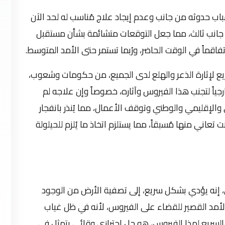
باب حدوثه من جانب وعدم إيجاد علاج مُناسب له لحد الآن
 جانب ثالث، مما جعل التوقعات متشائمة بشأن مستقبل
 تفاقماً في الوقت الحاضر، ورُبما تستمر حتى الأمد المتوسط.
يع لإثارة الذعر والهلع لدى الجميع، من حكومات وشعوب،
جياً لتجنب هذا الفيروس وآثاره، خصوصاً وإن علاجه لم
والإقليمي والوطني وتوقف الأعمال، مما يُنذر بانفجار
 تعاني منها مُسبقاً، مما يستلزم اتخاذ ما يُلزم للحيلولة
ى، إنه يؤدي بشكل سريع، إلى تصفية الأرض من الوجود
 الأمد القصير للقضاء على الفيروس، لأنه في ظل غياب
لسريع لهذا الفيروس، هو حل احترازي وقائي يتمثل في