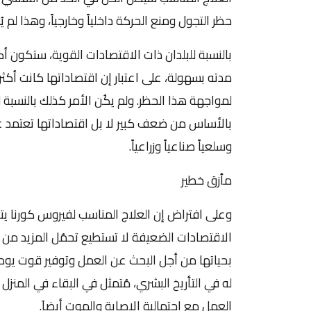
حظر التجول ومنع الحركة داخلياً وخارجياً، وهذا لم يُعد
بالنسبة للبلدان ذات الاقتصادات القوية، ستكون أ
مدته بسهولة، على اعتبار إن اقتصاداتها كانت أكث
لمواجهة هذا الحظر. ولم يكُن الأمر كذلك بالنسبة 
بالأساس من ضعف كبير لا بل اقتصاداتها تعتمد على
وسلعياً صناعياً وزراعياً.
مأزق خطير
وعلى افتراض إن العلاج المناسب لفيروس كورنا يت
الاقتصادات الضعيفة لا تستطيع تحمُل المزيد من ا
بحياتها من أجل البحث عن العمل وتوفير قوت يوم
له في التأريخ البشري، مُتمثل في البقاء في المنز
العمل مع احتمالية الإصابة والموت أيضاَ.