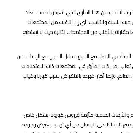
لقوية لا تخلو من هذا المأزق الذي تتعرض له مجتمعات
يث النسبة والتناسب، أي إن الأغلب من المجتمعات
ا مقارنة بالأغلب من المجتمعات الثانية حيث لا تستطيع
لبقاء في المنزل مع الجوع مُقابل الخروج مع الإصابة-من
ي تُعاني من ذات المأزق في المجتمعات ذات الاقتصادات
لعالم، ورُبما أكثر، مُهدد بالانقراض بسبب كورنا وغياب
ام والأزمات الصحية-كأزمة فيروس كورونا-بشكل خاص،
ي يدفع للحفاظ على الإنسان من أي تهديد يعترض وجوده