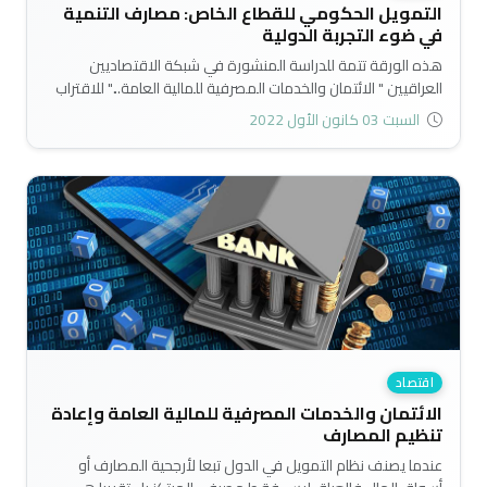
التمويل الحكومي للقطاع الخاص: مصارف التنمية
في ضوء التجربة الدولية
هذه الورقة تتمة للدراسة المنشورة في شبكة الاقتصاديين
العراقيين " الائتمان والخدمات المصرفية للمالية العامة..." للاقتراب
من مفهوم مصرف التنمية ضمن المصارف العامة، وهي اكفئ
السبت 03 كانون الأول 2022
المؤسسات المالية الوسيطة، ولذلك يثار تساؤل حول جدوى اقتراح
صناديق لتمويل النشاط الخاص، فما هي أصناف الائتمان أو اشكال
التمويل الأخرى التي تؤديها الصناديق وتعجز عنها المصارف العامة !..
اقتصاد
الائتمان والخدمات المصرفية للمالية العامة وإعادة
تنظيم المصارف
عندما يصنف نظام التمويل في الدول تبعا لأرجحية المصارف أو