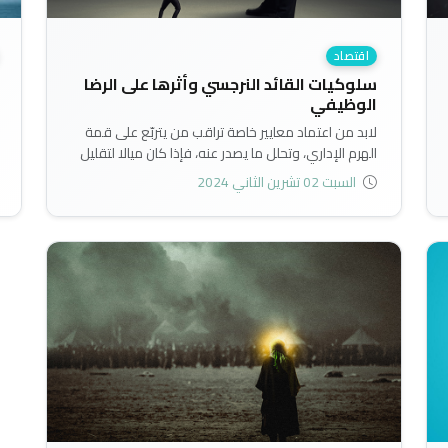
اقتصاد
سلوكيات القائد النرجسي وأثرها على الرضا
الوظيفي
لابد من اعتماد معايير خاصة تراقب من يتربّع على قمة
الهرم الإداري، وتحلل ما يصدر عنه، فإذا كان ميالا لتقليل
الرضا الوظيفي، من خلال تثبيط همم العاملين
السبت 02 تشرين الثاني 2024
والموظفين، فلا يجوز أن يتسنّم مناصب قيادية مهمة،
وغالبا ما تكون النرجسية والأنانية هي السبب الأول في
الفشل القيادي، وهذا ما يوجب التصدي عبر تشريعات
وقوانين الأنظمة الداخلية التي تحمي المؤسسات
والمنظمات من تسلل النرجسيين إلى مراتبها العليا..