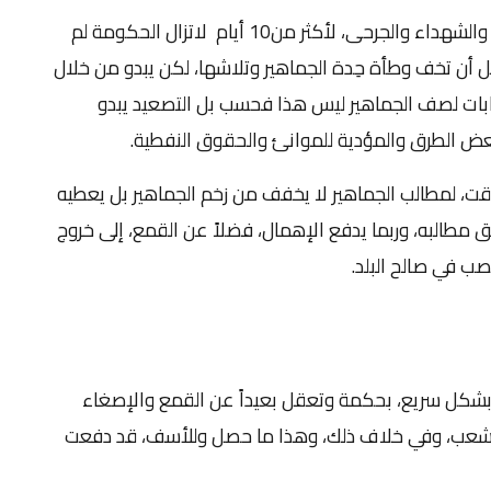
وعلى الرغم من استمرار التظاهرات وتزايد إعدادها والشهداء والجرحى، لأكثر من10 أيام لاتزال الحكومة لم
 أن تخف وطأة حِدة الجماهير وتلاشها، لكن يبدو من خلال
لنقابات لصف الجماهير ليس هذا فحسب بل التصعيد يبدو
عض الطرق والمؤدية للموانئ والحقوق النفطية.
قت، لمطالب الجماهير لا يخفف من زخم الجماهير بل يعطيه
ق مطالبه، وربما يدفع الإهمال، فضلاً عن القمع، إلى خروج
صب في صالح البلد.
وبشكل سريع، بحكمة وتعقل بعيداً عن القمع والإصغاء
لشعب، وفي خلاف ذلك، وهذا ما حصل وللأسف، قد دفعت