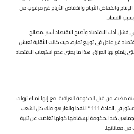
 الإنتاج وانخفاض الأرباح وانخفاض الأرباح غير مرغوب من
بسبب الفساد.
ي فشل أداء الاقتصاد وأصبح الاقتصاد أسير لمصالح
تصاد غير عادل في توزيع ثماره، حيث كانت الأقلية تعيش
التي يتمتع بها العراق، هذا ما يعني عدم استيعاب الاقتصاد
ما شعرت الجماهير بالظلم والحيف لمدة 16 سنة مضت، من قبل الحكومة العراقية، مع إنها تملك ثروات
كبيرة، خصوصاً النفط والغاز، حسب ما نص عليه الدستور في المادة 111 " النفط والغاز هو ملك كل الشعب
لجماهير، ضد الحكومة لإسقاطها كونها تغاضت عن تلبية
من معاناتها.