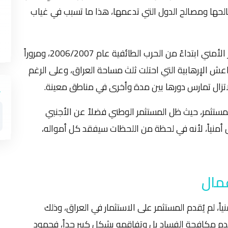
حها ومصالح الدول التي تدعمها، هذا ما تسبب في غياب
ترتب على غياب الاستقرار السياسي غياب الاستقرار الأمني ابتداءً من الحرب الطائفية عام 2006/2007، ومروراً
 داعش الإرهابية التي احتلت ثلث مساحة العراق، وعلى الرغم
المستثمر، حيث ظل المستثمر الوطني فضلاً عن الأجنبي
 أمنياً، لأنه في لحظة من اللحظات سيفقد كل أمواله،
عمال
ً، لم يُقدم المستثمر على الاستثمار في العراق، وذلك
دم مكافحة الفساد بل وتفاقمه بشكل كبير جداً، فجمود