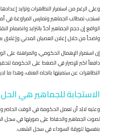
تستجب لمطالب الجماهير وتمارس المراوغة في أمل
الواقع إن حجم الجماهير آخذٌ بالتزايد وانضمام ا
واضحاً من خلال إعلان العصيان المدني وإغلاق ب
إن استمرار الإهمال الحكومي، والمراهنة على الو
دافعاً اكبر للإصرار في الضغط على الحكومة لتحقي
التظاهرات عن سلميتها باتجاه العنف، وهذا ما لاي
الاستجابة للجماهير هي الحل
وعليه لابُد أن تعمل الحكومة في الوقت الحاضر 
لصوت الجماهير والحفاظ على صورتها في سجل ا
بنفسها للورقة السوداء في سجل الشعب.