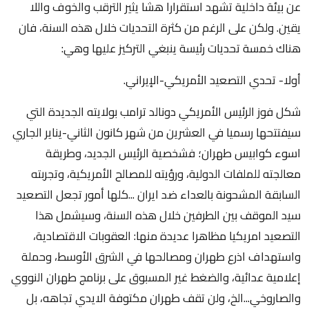
عن بيئة داخلية تشهد استقرارا هشا يثير الترقب والخوف واللا
يقين. ولكن على الرغم من كثرة التحديات خلال هذه السنة، فان
هناك خمسة تحديات رئيسة ينبغي التركيز عليها وهي:
أولا- تحدي التصعيد الأمريكي-الإيراني.
شكل فوز الرئيس الأمريكي دونالد ترامب بولايته الجديدة التي
سيفتتحها رسميا في العشرين من شهر كانون الثاني-يناير الجاري
اسوء كوابيس طهران؛ فشخصية الرئيس الجديد، وطريقة
معالجته للملفات الدولية، ورؤيته للمصالح الأمريكية، وتجربته
السابقة المشحونة بالعداء ضد ايران ...كلها أمور تجعل التصعيد
سيد الموقف بين الطرفين خلال هذه السنة، وسيشمل هذا
التصعيد امريكيا مظاهرا عديدة منها: العقوبات الاقتصادية،
واستهداف اذرع طهران ومصالحها في الشرق الأوسط، وحملة
إعلامية عدائية، والضغط غير المسبوق على برنامج طهران النووي
والصاروخي...الخ، ولن تقف طهران مكتوفة الايدي تجاهه، بل