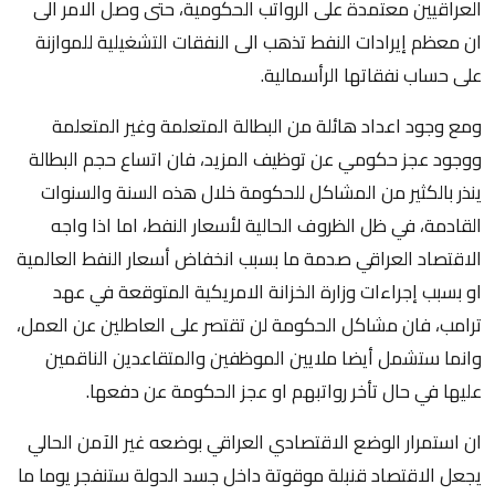
العراقيين معتمدة على الرواتب الحكومية، حتى وصل الامر الى
ان معظم إيرادات النفط تذهب الى النفقات التشغيلية للموازنة
على حساب نفقاتها الرأسمالية.
ومع وجود اعداد هائلة من البطالة المتعلمة وغير المتعلمة
ووجود عجز حكومي عن توظيف المزيد، فان اتساع حجم البطالة
ينذر بالكثير من المشاكل للحكومة خلال هذه السنة والسنوات
القادمة، في ظل الظروف الحالية لأسعار النفط، اما اذا واجه
الاقتصاد العراقي صدمة ما بسبب انخفاض أسعار النفط العالمية
او بسبب إجراءات وزارة الخزانة الامريكية المتوقعة في عهد
ترامب، فان مشاكل الحكومة لن تقتصر على العاطلين عن العمل،
وانما ستشمل أيضا ملايين الموظفين والمتقاعدين الناقمين
عليها في حال تأخر رواتبهم او عجز الحكومة عن دفعها.
ان استمرار الوضع الاقتصادي العراقي بوضعه غير الآمن الحالي
يجعل الاقتصاد قنبلة موقوتة داخل جسد الدولة ستنفجر يوما ما