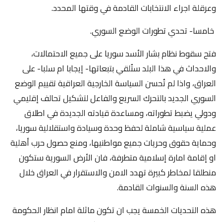
وعرقلة اجراء الانتخابات القادمة في وقتها المحدد.
خامسا- تحدي تطورات الوضع السوري.
فتح سقوط نظام بشار الأسد سوريا على جميع الاحتمالات،
والاحداث في هذا البلد ستُلقي بتبعاتها- إيجابا ام سلبا- على
العراق، واذا لم تُحسن السياسة الخارجية العراقية تقييم الوضع
السوري الجديد بالتحرك السريع والفاعل لتشكيل تحالف إقليمي
ودولي يضبط تطوراته، ومساعدة قيادته الجديدة في اطلاق
عملية سياسية شاملة لحفظ وحدة وسيادة واستقلالية سوريا،
وحماية حقوق وحريات جميع مواطنيها، ومنع حصول حرب أهلية
او إقامة امارة إسلامية متطرفة، فان الأرض السورية ستكون
منطلقا لمخاطر كبيرة تهدد الامن والاستقرار في العراق خلال
هذه السنة والسنوات القادمة.
هذه التحديات الخمسة يجب ان تكون ماثلة امام انظار الحكومة