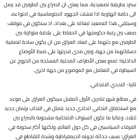
سترد بطريقة تصعيدية، مما يعني ان الصراع بين الطرفين قد يصل
الى حافة الهاوية اذا فشلت الجهود الدبلوماسية في احتواءه.
وسيلقي هذا التصعيد تبعاته على بغداد، اذ ستكون في موقف
صعب بين رغبة حكومتها في الحفاظ على علاقة متوازنة بين
الطرفين مع حثهما على ابعاد العراق من ان يكون ساحة لتصفية
حساباتهما من جهة، وبين مدى قدرتها على ضبط الأوضاع
الداخلية؛ لمنع بعض الأطراف المحلية المسلحة من الخروج عن
السيطرة في التعامل مع الموضوع من جهة اخرى.
ثانيا- التحدي الانتخابي.
في مطلع شهر تشرين الأول المقبل سيكون العراق على موعد
مع استحقاق انتخابي اتحادي جديد يتمثل في انتخاب برلمان جديد
للبلاد، وغالبا ما تكون السنوات الانتخابية مشحونة بالصراع بين
الفرقاء السياسيين في كل دول العالم، ولكنها أكثر سخونة في
العراق؛ بسبب حداثة تجربته الديمقراطية وشدة التقاطع في