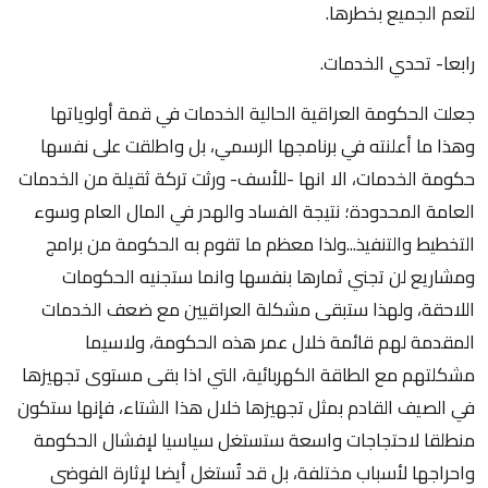
لتعم الجميع بخطرها.
رابعا- تحدي الخدمات.
جعلت الحكومة العراقية الحالية الخدمات في قمة أولوياتها
وهذا ما أعلنته في برنامجها الرسمي، بل واطلقت على نفسها
حكومة الخدمات، الا انها -للأسف- ورثت تركة ثقيلة من الخدمات
العامة المحدودة؛ نتيجة الفساد والهدر في المال العام وسوء
التخطيط والتنفيذ...ولذا معظم ما تقوم به الحكومة من برامج
ومشاريع لن تجني ثمارها بنفسها وانما ستجنيه الحكومات
اللاحقة، ولهذا ستبقى مشكلة العراقيين مع ضعف الخدمات
المقدمة لهم قائمة خلال عمر هذه الحكومة، ولاسيما
مشكلتهم مع الطاقة الكهربائية، التي اذا بقى مستوى تجهيزها
في الصيف القادم بمثل تجهيزها خلال هذا الشتاء، فإنها ستكون
منطلقا لاحتجاجات واسعة ستستغل سياسيا لإفشال الحكومة
واحراجها لأسباب مختلفة، بل قد تُستغل أيضا لإثارة الفوضى