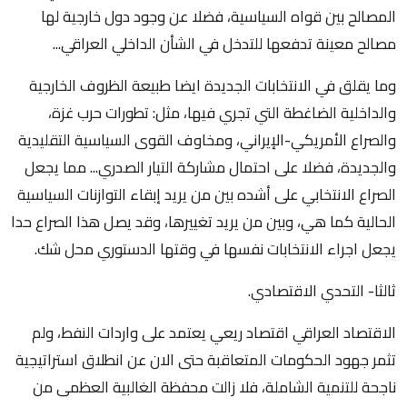
المصالح بين قواه السياسية، فضلا عن وجود دول خارجية لها
مصالح معينة تدفعها للتدخل في الشأن الداخلي العراقي...
وما يقلق في الانتخابات الجديدة ايضا طبيعة الظروف الخارجية
والداخلية الضاغطة التي تجري فيها، مثل: تطورات حرب غزة،
والصراع الأمريكي-الإيراني، ومخاوف القوى السياسية التقليدية
والجديدة، فضلا على احتمال مشاركة التيار الصدري... مما يجعل
الصراع الانتخابي على أشده بين من يريد إبقاء التوازنات السياسية
الحالية كما هي، وبين من يريد تغييرها، وقد يصل هذا الصراع حدا
يجعل اجراء الانتخابات نفسها في وقتها الدستوري محل شك.
ثالثا- التحدي الاقتصادي.
الاقتصاد العراقي اقتصاد ريعي يعتمد على واردات النفط، ولم
تثمر جهود الحكومات المتعاقبة حتى الان عن انطلاق استراتيجية
ناجحة للتنمية الشاملة، فلا زالت محفظة الغالبية العظمى من