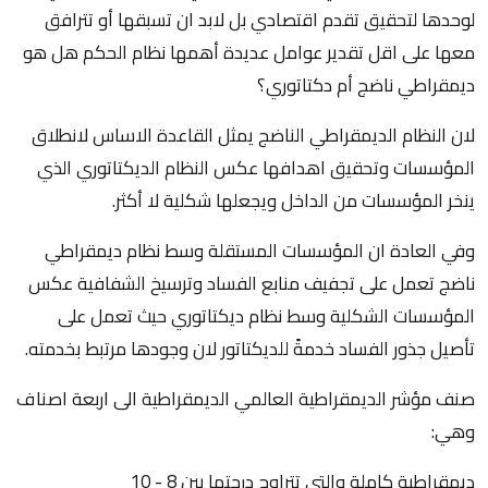
لوحدها لتحقيق تقدم اقتصادي بل لابد ان تسبقها أو تترافق
معها على اقل تقدير عوامل عديدة أهمها نظام الحكم هل هو
ديمقراطي ناضج أم دكتاتوري؟
لان النظام الديمقراطي الناضج يمثل القاعدة الاساس لانطلاق
المؤسسات وتحقيق اهدافها عكس النظام الديكتاتوري الذي
ينخر المؤسسات من الداخل ويجعلها شكلية لا أكثر.
وفي العادة ان المؤسسات المستقلة وسط نظام ديمقراطي
ناضج تعمل على تجفيف منابع الفساد وترسيخ الشفافية عكس
المؤسسات الشكلية وسط نظام ديكتاتوري حيث تعمل على
تأصيل جذور الفساد خدمةً للديكتاتور لان وجودها مرتبط بخدمته.
صنف مؤشر الديمقراطية العالمي الديمقراطية الى اربعة اصناف
وهي:
ديمقراطية كاملة والتي تتراوح درجتها بين 8 - 10