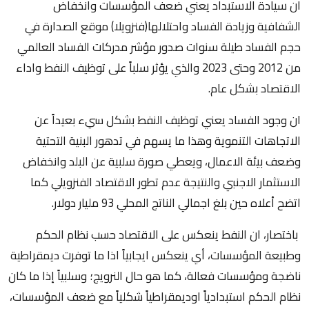
ان سيادة الاستبداد يعني ضعف المؤسسات وانخفاض
الشفافية وزيادة الفساد واحتلالها(فنزويلا) موقع الصدارة في
حجم الفساد طيلة سنوات صدور مؤشر مدركات الفساد العالمي
من 2012 وحتى 2023 والذي يؤثر سلباً على توظيف النفط واداء
الاقتصاد بشكل عام.
ان وجود الفساد يعني توظيف النفط بشكل سيء بعيداً عن
الاتجاهات التنموية وهذا ما يسهم في تدهور البنية التحتية
وضعف بيئة الاعمال، ويعطي صورة سلبية عن البلد وانخفاض
الاستثمار الاجنبي والنتيجة عدم تطور الاقتصاد الفنزويلي كما
اتضح أعلاه حين بلغ اجمالي الناتج المحلي 93 مليار دولار.
باختصار، ان النفط ينعكس على الاقتصاد حسب نظام الحكم
وطبيعة المؤسسات، أي ينعكس ايجابياً اذا ما توفرت ديمقراطية
ناضجة ومؤسسات فعالة، كما هو حال النرويج؛ وسلبياً إذا ما كان
نظام الحكم استبدادياً اوديمقراطياً شكلياً مع ضعف المؤسسات،