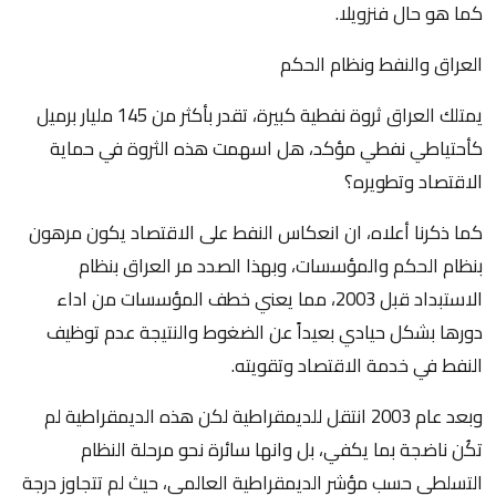
كما هو حال فنزويلا.
العراق والنفط ونظام الحكم
يمتلك العراق ثروة نفطية كبيرة، تقدر بأكثر من 145 مليار برميل
كأحتياطي نفطي مؤكد، هل اسهمت هذه الثروة في حماية
الاقتصاد وتطويره؟
كما ذكرنا أعلاه، ان انعكاس النفط على الاقتصاد يكون مرهون
بنظام الحكم والمؤسسات، وبهذا الصدد مر العراق بنظام
الاستبداد قبل 2003، مما يعني خطف المؤسسات من اداء
دورها بشكل حيادي بعيداً عن الضغوط والنتيجة عدم توظيف
النفط في خدمة الاقتصاد وتقويته.
وبعد عام 2003 انتقل للديمقراطية لكن هذه الديمقراطية لم
تكُن ناضجة بما يكفي، بل وانها سائرة نحو مرحلة النظام
التسلطي حسب مؤشر الديمقراطية العالمي، حيث لم تتجاوز درجة