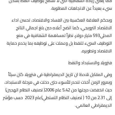
مما يعني زيادة الشفافية التي لا تسمح بتوظيف النفط بشكل
سيء بعيداً عن الاتجاهات المطلوبة.
وبحكم العلاقة العكسية بين الفساد والاقتصاد، تحسن اداء
الاقتصاد النرويجي، كما اتضح أعلاه حين بلغ اجمالي الناتج
المحلي593 مليار دولار، نظراً لمساهمة الشفافية في منع
التوظيف السيء للنفط بل وعملت على توظيفه بما يخدم حماية
الاقتصاد وتطويره.
فنزويلا والاستبداد والنفط
وفي المقابل نلاحظ ان تاريخ الديمقراطية في فنزويلا كان سيئاً
وبمرور الزمن أخذت تنحدر للأسوء حتى دخلت في مرحلة الاستبداد،
حيث انخفضت درجتها من 5.42 عام 2006( تصنيف النظام الهجين)
إلى 2.31 من 10 ( تصنيف النظام التسلطي)عام 2023 حسب مؤشر
الديمقراطي العالمي.