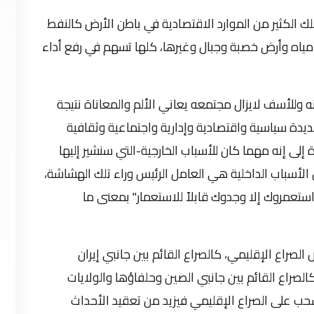
 الكثير من الموارد الاقتصادية في باطن الأرض كالنفط
مياه وأرض خصبة وجبال وغيرها، كلها تسهم في رفع أداء
ه وللأسف لايزال مجتمعه يعاني الألم والمعاناة نتيجة
ة سياسية واقتصادية وإدارية واجتماعية وثقافية
إلى إنه مهما كان للأسباب الخارجية-التي سنشير إليها
ن الأسباب الداخلية هي العامل الرئيس وراء تلك الهشاشة،
ا استعمروك إلا وجدوك قابلاً للاستعمار" بمعنى ما
لصراع الإقليمي، كالصراع القائم بين جانبي إيران
لصراع القائم بين جانبي الصين وحلفاؤها والولايات
نسحب على الصراع الإقليمي فيزيد من تعقيد الأحداث