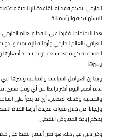
الخارجي، بحكم فقدانه للقاعدة الإنتاجية واعتماده
الاستهلاكية والرأسمالية.
هذا الاعتماد المُفرط على النفط والعالم الخارجي 
العراقي بالعالم الخارجي وأزماته الإقليمية والدول
المُنتجة له كونه يُعد سلعة دولية تتحدد أسعارها
وغيرها.
وبما إن العوامل السياسية والمناخية وغيرها التي ت
عالم أصبح اليوم أكثر ترابطاً من أي وقتٍ مضى، فأ
والمحلية، وكذلك العكس، أي ما يطرأ على الساحة ال
وإيجاباً، من خلال قنوات عديدة أبرزها القناة النفطية
بحكم زيادة المعروض النفطي.
وخير دليل على ذلك، هو تغير أسعار النفط على خلفي