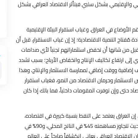
مي والإقليمي بشكل سلبي فيتأثر الاقتصاد العراقي بشكل
 الأوضاع في العراق. وغياب استقرار البيئة الإقليمية
 مُفتاح التنمية الاقتصادية؛ إذ إن غياب الاستقرار، قبل أن
بل من شانها أن تخفض استثماراتهم تجنباً لأي صدامات
ي إلى ارتفاع تكاليف الإنتاج وانخفاض الأرباح؛ بسبب تشدد
 إضافية ووقت إضافي لممارسة الاستثمار والإنتاج، وهذا
 الاستثمار وحرمان الاقتصاد من النمو، فغياب استقرار
قتصاد حتى وإن توفرت المقومات داخلياً، فما بالك إذا كان
ن العراق يعتمد على النفط بنسبة كبيرة في اقتصاده،
إنتاجاً واستهلاكاً، إنفاقاً وإيراداً، تصديراً واستيراداً، حيث تتجاوز مساهمته 45% في الناتج المحلي، و90% في
جية، بمعنى إن الاقتصاد العراقي يعاني انكشافاً صارخاً على العالم