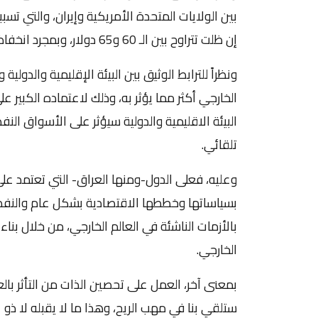
إن ظلت تتراوح بين الـ 60 و65 دولار، وبمجرد انخفاض حِدة التوتر عادة أسعار النفط لوضعها الطبيعي.
ونظراً للترابط الوثيق بين البيئة الإقليمية والدولية
الخارجي أكثر مما يؤثر به، وذلك لاعتماده الكبير ع
البيئة الاقليمية والدولية سيؤثر على الأسواق الن
تلقائي.
وعليه، فعلى الدول-ومنها العراق- التي تعتمد على ا
بسياساتها وخططها الاقتصادية بشكل عام والنفطي
بالأزمات الناشئة في العالم الخارجي، من خلال بنا
الخارجي.
بمعنى آخر، العمل على تحصين الذات من التأثر بال
ستلقي بنا في مهب الريح، وهذا ما لا يقبله لا ذو