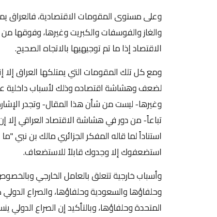
وعلى مستوى المقومات الاقتصادية، فالعراق يملك
والغاز والفوسفات والكبريت وغيرها، وفوقها من 
الاقتصاد إذا ما تم توجيهيها بالاتجاه الصحيح.
ومع كل تلك المقومات التي يمتلكها العراق إلا إن
لضعف وهشاشة اقتصاده وذلك لأسباب داخلية عديد
وغيرها- ليست من شأن هذا المقال- وتجدر الإشارة 
تباعاً- من دور في هشاشة الاقتصاد العراقي إلا إ
استناداً لما قاله المفكر الجزائري مالك بن نبي "م
استضعفوك إلا وجدوك قابلاً للاستضعاف.
وأسباب خارجية تتعلق بالعامل الخارجي وبالخصوص ا
وحلفاؤها والسعودية وحلفاؤها، والصراع الدولي كا
المتحدة وحلفاؤها، وبالتأكيد إن الصراع الدولي ي