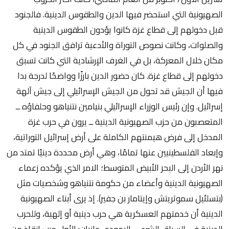
الصهيونية التي استحضر فيها الدين والطقوس الدينية. فالجنود
قبل دخولهم إلى قطاع غزة كانوا يؤدون الطقوس الدينية
والصلوات، وكانت نصوص التوراة والأدعية ترافق الجنود في كل
مكان خلال المعركة، بل في الغرف الإرشادية التي كانت تسبق
دخولهم إلى قطاع غزة. كان حضور الدين بارزًا وواضحًا لدرجة بدا
فيها أن الجيش قد تحول من الجيش الإسرائيلي إلى جيش آلهة
إسرائيل. وإن رئيس الوزراء الإسرائيلي بنيامين نتنياهو وحلفاؤه ــ
المتعصبون من حزب الصهيونية الدينية ــ يرون في حرب غزة
المدخل إلى فرض هيمنتهم الكاملة على أرض إسرائيل التوراتية،
وإبعاد الفلسطينيين عنها تمامًا، وهي أرض محددة دينيًا تمتد من
نهر الأردن إلى البحر الأبيض المتوسط؛ الامر الذي يؤكده زعماء
الصهيونية الدينية وأعضاء من حكومة نتنياهو وشخصيات مثل
(بتسلئيل سموتريتش وإيتامار بن جفير). إذ يرى أبناء الصهيونية
الدينية أن خدمتهم العسكرية هي حرب دينية أو إلهية، وللحرب
الدينية في السياق الشرعي اليهودي جانبان: الأول حرب إنقاذ من