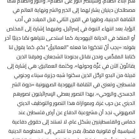
هم أبناء الظَّلام، وسينتصر النورُ على الظلام». والنور والظلام هما
مصطلحان دينيان يشار لهما إلى الخير والشر ونهاية العالم في
الثقافة الدينية، وظهرا في القرن الثاني قبل الميلاد في أدب
الرؤيا، بعد انتهاء النبوة في إسرائيل، وفيهما إشارة إلى المخلص
أو المنقذ في الديانة اليهودية. كما استدعى نتنياهو نصًا دينيًا آخر
بقوله: «يجب أنْ تتذكروا ما فعله "العماليقُ" بكم، كما يقول لنا
كتابنا المقدَّس، ونحن نقاتل بجنودنا الشجعان، وفرقنا الذين
يقاتلُونَ الآن في غزَّة وحولها». وكلمة العماليق: هي إشارة إلى
قبيلة من البدو الرحَّل الذين سكنوا شبه جزيرة سيناء وجنوبي
فلسطين، وتعني في الثقافة اليهودية الصهيونية «ذروة الشر
الجسدي والروحي». بهذا التصور يعطي الإسرائيليون تصورهم
الديني عن حرب غزة. وبموازاة هذا التصور والتوظيف الديني
الصهيوني، نجد أن مشروعية الدفاع عن أرض فلسطين عند
حماس والفلسطينيين بشكل عام، لا تستند إلى حقوق دفاعية
(سياسية أو قانونية فقط)، بقدر ما تنتمي إلى المنظومة الدينية