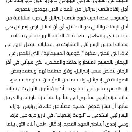
أجل إنقاذ شعب إسرائيل من الأعداء الذين يهددون بتدميره،
وتستوجب هذه الحرب خروج شعب إسرائيل إلى حرب استباقية من
أجل الإنقاذ، والثاني هو الاحتلال، أي أن احتلال ارض إسرائيل هي
واجب ديني. وتتغلغل المعتقدات الدينية اليهودية في مختلف
وحدات الجيش الإسرائيلي المشاركة في عمليات التوغل البري في
غزة، التي تتغنى بفكرة "القومية المسيحانية"، التي تتلخص في
الإيمان بالمسيح المنتظر والمنقذ والمخلص، الذي سيأتي في آخر
الزمان ليخلص شعب إسرائيل، وفق معتقداتهم. ويعتقد بعض
الصهاينة في إسرائيل، ولاسيما من المؤيدين لحكومة نتنياهو،
بإن هجوم حماس في السابع من أكتوبر/تشرين الأول كان بمثابة
بداية لحرب يأجوج ومأجوج التي تنبأ بها منذ فترة طويلة، والتي من
شأنها أن تبشر بقدوم المسيح. فضلًا عن ذلك، فأن رئيس الوزراء
الإسرائيلي استدعى بــ "نبوءة إشعياء"، في تبرير حربه على غزة،
وهي إحدى أساطير العهد القديم. إذ قال: «نحن أبناء النُّور، بينما