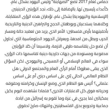
حماس لعام 2017 تضع "الصهاينة" وليس اليهود بشكل عام،
كأعداء رئيسيين لها. بالإضافة إلى ذلك، نجد الرؤيتين الدينيتين
(الإسلامية واليهودية) بشكل عام، تؤطران هذه الرؤى المتقابلة،
وكلاهما يستدعيان ويوظفان الحجج والبراهين الدينية والتاريخية
بأحقيتهما بأرض فلسطين؛ الأمر الذي يزيد من تعقيد حالة ومسار
الحرب ويطل من امدها، ويعرقل الجهود الدبلوماسية التي تحاول
أن تضع حل يتقاسمه طرفي الازمة، ولاسيما أن كلا الرؤيتين
مدفوعة ومسنودة من جهات خارجية دينية تقاسمها ذات الرؤى،
سواء في العالم الإسلامي أو المسيحي واليهودي. لكن السؤال
الذي يبقى مطروحًا أمام الرأي العام والمجتمع الدولي: هل
النظام العالمي الحالي بُني على اساس ديني أم على اساس
علماني؟ أليس هو النظام الذي وضع الإنسان وكرامته وحقوقه
وحرياته فوق كل الاعتبارات الآخرى؟ فلماذا نشاهده اليوم يكيل
بمكيالين لما يجري في غزة وما تقوم به إسرائيل من ابادة
جماعية وتجويع بحق الفلسطينيين وانتهاك صارخ لحقوق