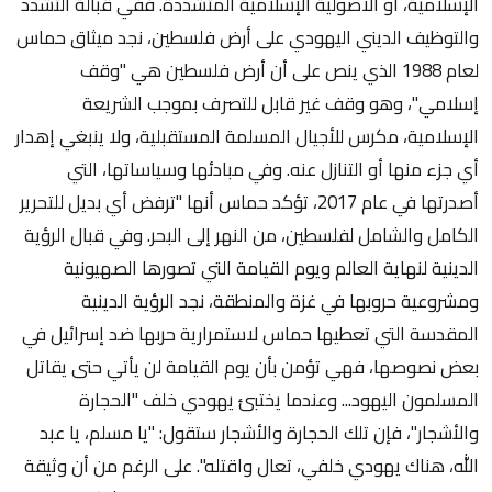
الإسلامية، أو الاصولية الإسلامية المتشددة. ففي قبالة التشدد
والتوظيف الديني اليهودي على أرض فلسطين، نجد ميثاق حماس
لعام 1988 الذي ينص على أن أرض فلسطين هي "وقف
إسلامي"، وهو وقف غير قابل للتصرف بموجب الشريعة
الإسلامية، مكرس للأجيال المسلمة المستقبلية، ولا ينبغي إهدار
أي جزء منها أو التنازل عنه. وفي مبادئها وسياساتها، التي
أصدرتها في عام 2017، تؤكد حماس أنها "ترفض أي بديل للتحرير
الكامل والشامل لفلسطين، من النهر إلى البحر. وفي قبال الرؤية
الدينية لنهاية العالم ويوم القيامة التي تصورها الصهيونية
ومشروعية حروبها في غزة والمنطقة، نجد الرؤية الدينية
المقدسة التي تعطيها حماس لاستمرارية حربها ضد إسرائيل في
بعض نصوصها، فهي تؤمن بأن يوم القيامة لن يأتي حتى يقاتل
المسلمون اليهود... وعندما يختبئ يهودي خلف "الحجارة
والأشجار"، فإن تلك الحجارة والأشجار ستقول: "يا مسلم، يا عبد
الله، هناك يهودي خلفي، تعال واقتله". على الرغم من أن وثيقة