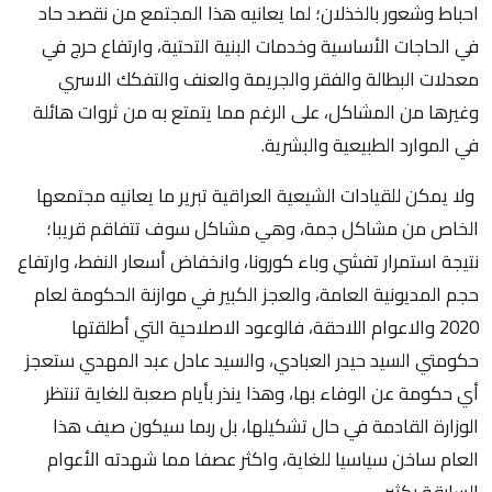
احباط وشعور بالخذلان؛ لما يعانيه هذا المجتمع من نقصد حاد
في الحاجات الأساسية وخدمات البنية التحتية، وارتفاع حرج في
معدلات البطالة والفقر والجريمة والعنف والتفكك الاسري
وغيرها من المشاكل، على الرغم مما يتمتع به من ثروات هائلة
في الموارد الطبيعية والبشرية.
ولا يمكن للقيادات الشيعية العراقية تبرير ما يعانيه مجتمعها
الخاص من مشاكل جمة، وهي مشاكل سوف تتفاقم قريبا؛
نتيجة استمرار تفشي وباء كورونا، وانخفاض أسعار النفط، وارتفاع
حجم المديونية العامة، والعجز الكبير في موازنة الحكومة لعام
2020 والاعوام اللاحقة، فالوعود الاصلاحية التي أطلقتها
حكومتي السيد حيدر العبادي، والسيد عادل عبد المهدي ستعجز
أي حكومة عن الوفاء بها، وهذا ينذر بأيام صعبة للغاية تنتظر
الوزارة القادمة في حال تشكيلها، بل ربما سيكون صيف هذا
العام ساخن سياسيا للغاية، واكثر عصفا مما شهدته الأعوام
السابقة بكثير.