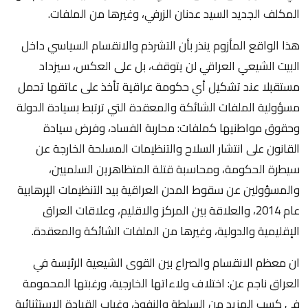
المكلف الجديد السيد عدنان الزرفي، وغيرها من الملفات.
هذا الواقع المأزوم ينذر بأن التشرذم والانقسام السياسي داخل
البيت الشيعي العراقي لن يتوقف، بل على العكس، سيزداد
مستقبلا عند تشكيل أي حكومة عراقية تأخذ على عاتقها تحمل
مسؤولية الملفات الشائكة والمعقدة التي ترتبط بسيادة الدولة
وحقوق مواطنيها كملفات: محاربة الفساد، وفرض سيادة
القانون على انتشار السلاح والتنظيمات المسلحة الخارجة عن
سيطرة الحكومة، ومحاسبة قتلة المتظاهرين السلميين،
والمسؤولين عن سقوط المدن العراقية بيد التنظيمات الإرهابية
عام 2014، والعلاقة بين المركز والاقليم، وعلاقات العراق
الإقليمية والدولية، وغيرها من الملفات الشائكة والمعقدة.
ان معظم الانقسام والصراع بين القوى الشيعية الرئيسة في
العراق ناجم عن: اختلاف ولاءاتها الخارجية، ورغبتها المحمومة
في كسب المزيد من السلطة والنفوذ، وغياب القيادة الاستثنائية