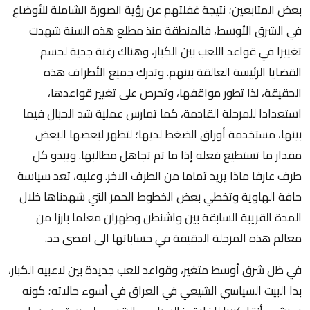
بعض المتابعين؛ نتيجة غفلتهم عن رؤية الصورة الشاملة للأوضاع
في الشرق الأوسط، فالمنطقة منذ مطلع هذه السنة شهدت
تغييرا في قواعد اللعب بين الكبار، وهناك رغبة جدية لحسم
القضايا الرئيسة العالقة بينهم. وتدرك جميع الأطراف هذه
الحقيقة، لذا تطور مواقفها، وتحرص على تغيير قواعدها،
استعدادا للمرحلة القادمة، كما تمارس عملية شد الحبال فيما
بينها، مستخدمة أوراق الضغط لديها؛ لتظهر لبعضها البعض
مقدار ما تستطيع فعله إذا ما تم تجاهل مطالبها. ويبدو كل
طرف عارفا ماذا يريد تماما من الطرف الاخر. وعليه، تعد سياسة
حافة الهاوية وتخطي بعض الخطوط الحمر التي شهدناها خلال
المدة القريبة السابقة بين واشنطن وطهران معلما بارزا من
معالم هذه المرحلة الدقيقة في حساباتها الى اقصى حد.
في ظل شرق أوسط متغير، وقواعد للعب جديدة بين لاعبيه الكبار،
بدا البيت السياسي الشيعي في العراق في أسوء حالاته؛ كونه