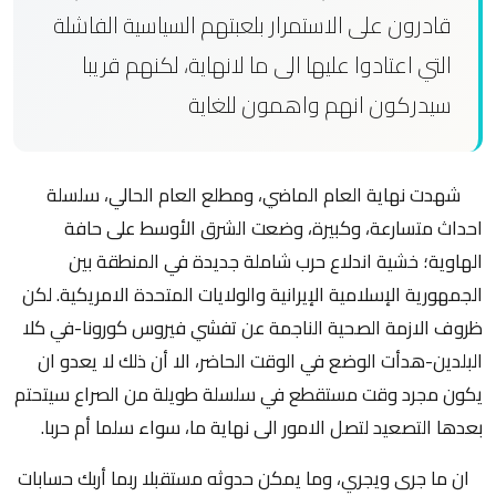
قادرون على الاستمرار بلعبتهم السياسية الفاشلة
التي اعتادوا عليها الى ما لانهاية، لكنهم قريبا
سيدركون انهم واهمون للغاية
شهدت نهاية العام الماضي، ومطلع العام الحالي، سلسلة
احداث متسارعة، وكبيرة، وضعت الشرق الأوسط على حافة
الهاوية؛ خشية اندلاع حرب شاملة جديدة في المنطقة بين
الجمهورية الإسلامية الإيرانية والولايات المتحدة الامريكية. لكن
ظروف الازمة الصحية الناجمة عن تفشي فيروس كورونا-في كلا
البلدين-هدأت الوضع في الوقت الحاضر، الا أن ذلك لا يعدو ان
يكون مجرد وقت مستقطع في سلسلة طويلة من الصراع سيتحتم
بعدها التصعيد لتصل الامور الى نهاية ما، سواء سلما أم حربا.
ان ما جرى ويجري، وما يمكن حدوثه مستقبلا ربما أربك حسابات