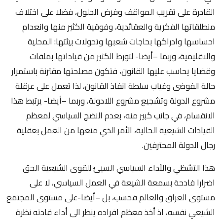
القادرة على تقريب المواقف وفرض الحلول، فضلا على اختلاف
منطلقاتها الفكرية والعقائدية، وفوقية الكثير منها وانعدام
احساسها وادراكها بحاجات شعبها وتحولات بيئتها: المحلية
والاقليمية، وربما –أيضا- لتورط الكثير من قياداتها بملفات
وقضايا يحاسب عليها القانون، فتكون مصلحتها مقترنة باستمرار
حالة الفوضى وغياب سلطة انفاذ القانون، لذا تعمل على عرقلة
مشروع الدولة وتشجيع مشروع اللادولة، وربما –أيضا- يرتبط هذا
الانقسام، في جانب كبير منه، بعدم النضج السياسي لمعظم
القيادات الشيعية الحالية، الأمر الذي منعها من العمل بعقلية
رجال الدولة المحترفين.
هذا التشظي والأداء السياسي السيئ للقوى الشيعية الحق
اضرارا فادحة بسمعة الشيعة في العمل السياسي، لا على
مستوى العراق والعالم فحسب، بل –أيضا-على مستوى المجتمع
الشيعي نفسه، اذ أخذ معظم افراده ينظر الى أداء قادته نظرة