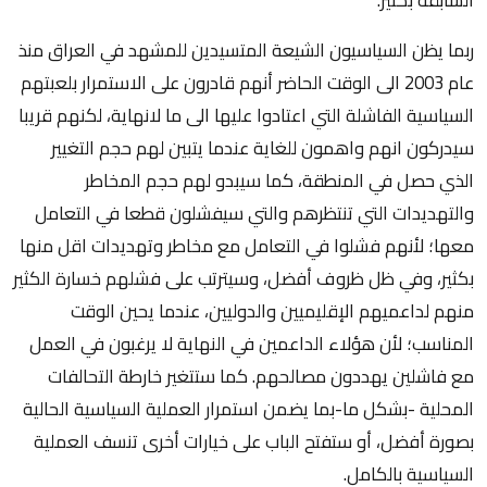
ربما يظن السياسيون الشيعة المتسيدين للمشهد في العراق منذ
عام 2003 الى الوقت الحاضر أنهم قادرون على الاستمرار بلعبتهم
السياسية الفاشلة التي اعتادوا عليها الى ما لانهاية، لكنهم قريبا
سيدركون انهم واهمون للغاية عندما يتبين لهم حجم التغيير
الذي حصل في المنطقة، كما سيبدو لهم حجم المخاطر
والتهديدات التي تنتظرهم والتي سيفشلون قطعا في التعامل
معها؛ لأنهم فشلوا في التعامل مع مخاطر وتهديدات اقل منها
بكثير، وفي ظل ظروف أفضل، وسيترتب على فشلهم خسارة الكثير
منهم لداعميهم الإقليميين والدوليين، عندما يحين الوقت
المناسب؛ لأن هؤلاء الداعمين في النهاية لا يرغبون في العمل
مع فاشلين يهددون مصالحهم. كما ستتغير خارطة التحالفات
المحلية -بشكل ما-بما يضمن استمرار العملية السياسية الحالية
بصورة أفضل، أو ستفتح الباب على خيارات أخرى تنسف العملية
السياسية بالكامل.