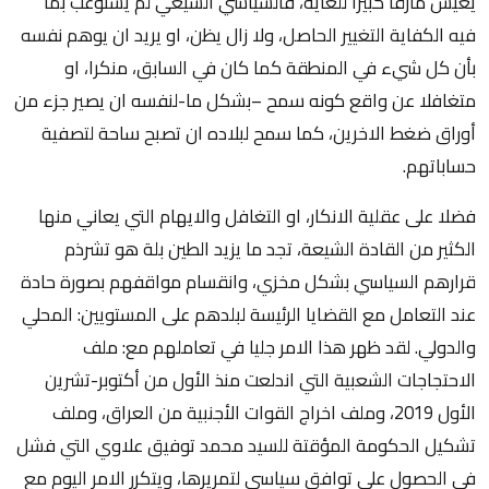
يعيش مأزقا كبيرا للغاية، فالسياسي الشيعي لم يستوعب بما
فيه الكفاية التغيير الحاصل، ولا زال يظن، او يريد ان يوهم نفسه
بأن كل شيء في المنطقة كما كان في السابق، منكرا، او
متغافلا عن واقع كونه سمح –بشكل ما-لنفسه ان يصير جزء من
أوراق ضغط الاخرين، كما سمح لبلاده ان تصبح ساحة لتصفية
حساباتهم.
فضلا على عقلية الانكار، او التغافل والايهام التي يعاني منها
الكثير من القادة الشيعة، تجد ما يزيد الطين بلة هو تشرذم
قرارهم السياسي بشكل مخزي، وانقسام مواقفهم بصورة حادة
عند التعامل مع القضايا الرئيسة لبلدهم على المستويين: المحلي
والدولي. لقد ظهر هذا الامر جليا في تعاملهم مع: ملف
الاحتجاجات الشعبية التي اندلعت منذ الأول من أكتوبر-تشرين
الأول 2019، وملف اخراج القوات الأجنبية من العراق، وملف
تشكيل الحكومة المؤقتة للسيد محمد توفيق علاوي التي فشل
في الحصول على توافق سياسي لتمريرها، ويتكرر الامر اليوم مع