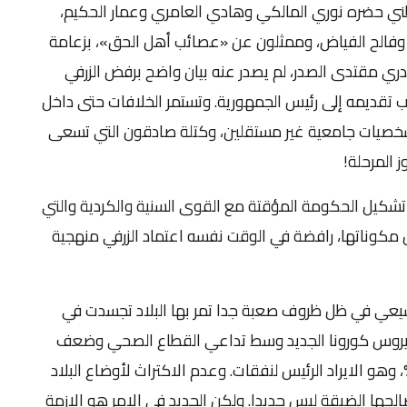
وطني حضره نوري المالكي وهادي العامري وعمار الحكيم،
ه، وفالح الفياض، وممثلون عن «عصائب أهل الحق»، بزعامة
صدري مقتدى الصدر، لم يصدر عنه بيان واضح برفض الزرفي
جب تقديمه إلى رئيس الجمهورية. وتستمر الخلافات حتى داخل
ح شخصيات جامعية غير مستقلين، وكتلة صادقون التي تسعى
ز المرحلة!
تشكيل الحكومة المؤقتة مع القوى السنية والكردية والتي
 مكوناتها، رافضة في الوقت نفسه اعتماد الزرفي منهجية
شيعي في ظل ظروف صعبة جدا تمر بها البلاد تجسدت في
بفايروس كورونا الجديد وسط تداعي القطاع الصحي وضعف
يته التحتية، وانخفاض اسعار النفط لأكثر من 50%، وهو الايراد الرئيس لنفقات. وعدم الاكتراث لأوضاع البلاد
حها الضيقة ليس جديدا. ولكن الجديد في الامر هو الازمة