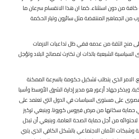
 كافة من دون استثناء. كما ان هذا الانقسام سرعان ما
من الجماهير المنتفضة مثل سائرون وتيار الحكمة
 على منح الثقة من عدمه ففي ظل تداعيات الازمات
ى السياسية الشيعية بالذات ان تكترث لمصالح البلاد وتؤجل
يع. الامر الذي يتطلب تشكيل حكومة بالسرعة الممكنة
ركبة. ويذكر جهاد أزعور هو مدير إدارة الشرق الأوسط وآسيا
لقصوى على مستوى السياسات في الدول التي تعتمد على
حماية سكانها من مرض فيروس كورونا. وينبغي تركيز
 لاحتوائه من أجل حماية الصحة العامة. وينبغي أن تبذل
ة وشبكات الأمان الاجتماعي بالشكل الكافي الذي يلبي