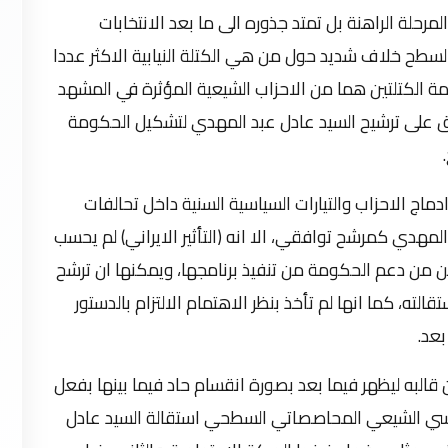
مرحلة الراهنة بل تمتد جذوره الى ما بعد الانتخابات
ي اجريت في آيار 2018. اذ برز الى السطح خلاف شديد حول من هي الكتلة النيابية الاكثر عددا
زعامة الكتلتين هما من الاحزاب الشيعية المؤثرة في المشهد
افق على ترشيح السيد عادل عبد المهدي لتشكيل الحكومة
 ادماج الاحزاب والتيارات السياسية السنية داخل تحالفات
المهدي كمرشح توافقي، الا انه (التأثير الايراني) لم يحسب
ن من دعم الحكومة من تنفيذ برنامجها، ويمكنها ان ترشح
الته، كما انها لم تأخذ بنظر الاهتمام الالتزام بالدستور
بعد.
البه ليظهر فيما بعد بصورة انقسام حاد فيما بينها بفعل
سياسي الشيعي المحاصصاتي السطحي استقالة السيد عادل