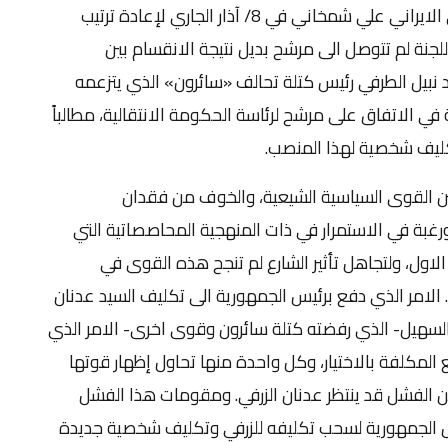
وهو الامين العام للمجلس الاعلى للأمن القومي الايراني علي شمخاني في 8/ آذار الجاري لإعادة ترتيب
لجنة لم تتوصل الى مرشح بديل نتيجة الانقسام بين
نبيل الطرفي رئيس كتلة تحالف «سائرون» الذي يتزعمه
في الاتفاق على مرشح لرئاسة الحكومة الانتقالية، مطالباً
كليف شخصية لهذا المنصب.
ين القوى السياسية الشيعية، والخوف من فقدان
رغبة في الاستمرار في ذات المنهجية المحاصصاتية التي
اول، ولتجاهل تأثير الشارع لم تنجح هذه القوى في
 الامر الذي دفع برئيس الجمهورية الى تكليف السيد عدنان
السهيل- الذي رفضته كتلة سائرون وقوى اخرى- الامر الذي
 المكلفة بالاختيار، وكل واحدة منها تحاول إظهار قوتها
من الفشل قد ينتظر عدنان الزرفي. ومقومات هذا الفشل
 الجمهورية لسحب تكليفه للزرفي وتكليف شخصية جديدة