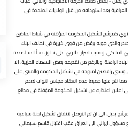
 في اواخر تشرين الثاني/ 2019 – والذي يمثل - بفعل ضغط الحركة الاحتجاجية. والثاني، غياب
لعراقية بعد استهدافه من قبل الولايات المتحدة في
علاوي كمرشح لتشكيل الحكومة المؤقتة في شباط الماضي
در والذي جوبه برفض من قوى كبيرة في تحالف البناء
وري المالكي. وبسبب اصرار علاوي على تجاوز مبدأ المحاصصة
لاد الراهنة، وبالرغم من تقديمه بعض الاسماء الحزبية، الا
وسني رافضين لمنهجه في تشكيل الحكومة والمبني على
 مما نتج عنها جميعا عدم انعقاد مجلس النواب لعدم
الى اعلان اعتذاره عن تشكيل الحكومة المؤقتة في مطلع
 مرشح بديل، الى ان تم التوصل لاتفاق تشكيل لجنة سباعية
فع مسؤول ايراني الى العراق عقب اغتيال قاسم سليماني