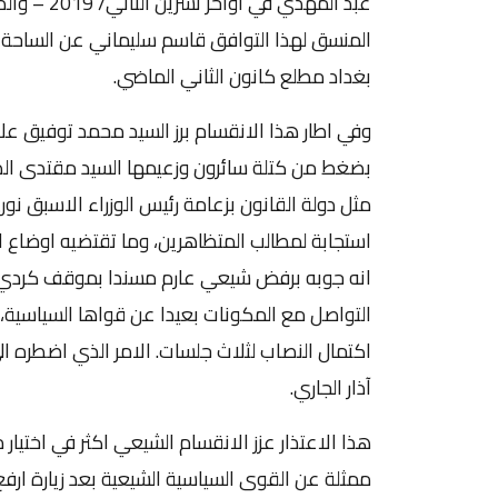
عبد المهدي
المنسق لهذا التوافق قاسم سليماني عن الساحة ا
بغداد مطلع كانون الثاني الماضي.
وفي اطار هذا الانقسام برز السيد محمد توفيق 
بضغط من كتلة سائرون وزعيمها السيد مقتدى الص
مثل دولة القانون بزعامة رئيس الوزراء الاسبق ن
استجابة لمطالب المتظاهرين، وما تقتضيه اوضاع الب
انه جوبه برفض شيعي عارم مسندا بموقف كردي 
التواصل مع المكونات بعيدا عن قواها السياسية،
اكتمال النصاب لثلاث جلسات. الامر الذي اضطره 
آذار الجاري.
هذا الاعتذار عزز الانقسام الشيعي اكثر في اختيار
ممثلة عن القوى السياسية الشيعية بعد زيارة ار