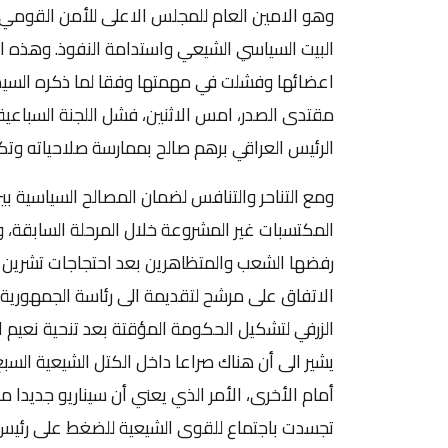
البيت السياسي الشيعي واستدامة النفوذ. وهذه ال
اعضائها وفشلت في مهمتها وفقا لما ذكره السيد 
مقتدى الصدر، امس الاثنين، فشل اللجنة السباعية 
الرئيس العراقي برهم صالح بممارسة صلاحياته وت
ومع التناحر والتنافس لضمان المصالح السياسية ب
المكتسبات غير المشروعة خلال المرحلة السابقة، و
رفضها الشعب والمتظاهرين بعد احتجاجات تشرين ال
الاتفاق على مرشح لتقديمة الى رئاسة الجمهورية.
الزرفي لتشكيل الحكومة المؤقتة بعد تنحية نعيم 
يشير الى أن هناك صراعا داخل الكتل الشيعية السبع
أمام الأخرى، الأمر الذي يعني أن سيناريو جديدا 
تجسدت باجتماع للقوى الشيعية للضغط على رئيس