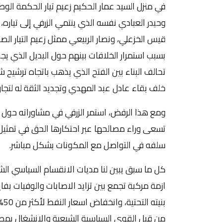
في منزل السيد عمار الحكيم زعيم تيار الحكمة ال
وحيدر العبادي نفسه الذي ينتمي الزرفي إلى تيار
قيس الخزعلي، ونصار الربيعي ممثل زعيم التيار ال
بسبب استمرار الخلافات بينهم حول البديل الذي ي
تحالف البناء بين الفتح الذي يذهب باتجاه ترشي
خلف بقاء عادل عبد المهدي وتجديد الثقة له لتجاو
ومع هذا الرفض، استمر الزرفي في مشاوراته حول 
تسعى وراء مصالحها عبر احتكارها الحق في تمثيل
سلفه في التواصل مع المكونات بشكل مباشر.
كل ما سبق يبين لنا مديات الانقسام السياسي ال
ازمة مركبة تجمع بين تزايد الاصابات والوفيات 
بن
من قبل القوى السياسية الشيعية والانشغال بمصال