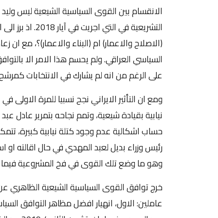
الانقسام بين القوى السياسية الشيعية ليس وليد ال
التشريعية في الت
(الاصلاح والاعمار) ام (البناء والاعمار)؟، مع ان 
السياسي العراقي. ولم يحسم هذا الامر الا بالتو
على الرغم من انه لم يشارك في الانتخابات كمرشح.
ومع ان التأثير الايراني نجح نسبيا للمرة الاولى في
نيابية بقيادة شيعية، وتمم نجاحه بتمرير عادل عبد 
حساب اشكالية عدم وجود كتلة نيابية كبيرة، تتمك
رئيس وزراء بديل لعبد المهدي في حال اقالته او استق
وهو ما وضع تلك القوى في فخ المشروعية فيما 
خرج توافق القوى السياسية الشيعية الظاهري عن ق
عاملين: الاول، انهيار افضل مظاهر التوافق ال