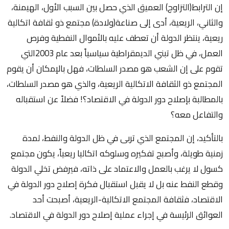
إن الترابط(التزاوج) العميق الذي حصل بين السبب الأول، الهيمنة،
والثاني، الريعية، أدى إلى صناعة(ولادة) مجتمع ذو ثقافة اتكالية
ريعية، ينتظر الدولة أن تعطف عليه بالأموال النفطية وفرص
العمل، في ظل تبني الديمقراطية سياسياً بعد عام 2003التي
تقوم على إن الشعب هو مصدر السلطات، فهل بالإمكان أن يقوم
المجتمع ذو الثقافة الاتكالية الريعية، والذي هو مصدر السلطات،
بالمطالبة بإصلاح دور الدولة في الاقتصاد؟! فضلاً عن استقباله
والتفاعل معه؟
بالتأكيد، إن المجتمع الذي تربى في ظل الدولة والنفط، لمدة
زمنية طويلة، وأصبح تفكيره وسلوكه اتكاليا ريعياً، يكون مجتمع
كسول لا يرغب بالعمل والاعتماد على ذاته، فيرفض تخلي الدولة
وقطع النفط عنه بل لا يقبل استقبال فكرة إصلاح دور الدولة في
الاقتصاد، فثقافة المجتمع الاتكالية-الريعية، أصبحت أحد
العوائق الرئيسة في إجراء عملية إصلاح دور الدولة في الاقتصاد.