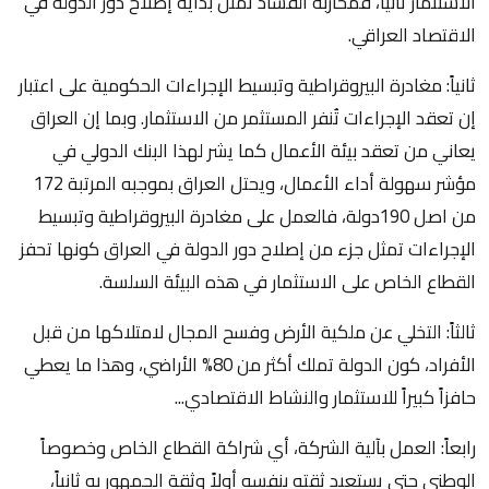
الاستثمار ثانياً، فمحاربة الفساد تمثل بداية إصلاح دور الدولة في
الاقتصاد العراقي.
ثانياً: مغادرة البيروقراطية وتبسيط الإجراءات الحكومية على اعتبار
إن تعقد الإجراءات تُنفر المستثمر من الاستثمار. وبما إن العراق
يعاني من تعقد بيئة الأعمال كما يشر لهذا البنك الدولي في
مؤشر سهولة أداء الأعمال، ويحتل العراق بموجبه المرتبة 172
من اصل 190دولة، فالعمل على مغادرة البيروقراطية وتبسيط
الإجراءات تمثل جزء من إصلاح دور الدولة في العراق كونها تحفز
القطاع الخاص على الاستثمار في هذه البيئة السلسة.
ثالثاً: التخلي عن ملكية الأرض وفسح المجال لامتلاكها من قبل
الأفراد، كون الدولة تملك أكثر من 80% الأراضي، وهذا ما يعطي
حافزاً كبيراً للاستثمار والنشاط الاقتصادي...
رابعاً: العمل بآلية الشركة، أي شراكة القطاع الخاص وخصوصاً
الوطني حتى يستعيد ثقته بنفسه أولاً وثقة الجمهور به ثانياً،