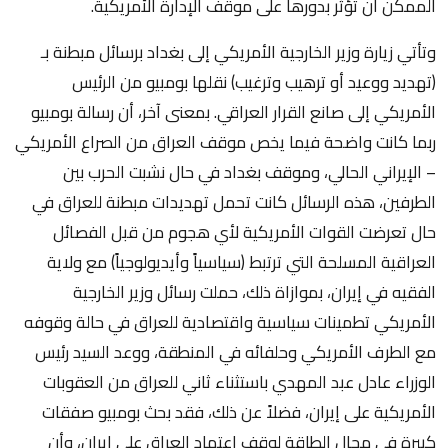
الممكن أن تؤثر بدورها على موقف الإدارة الأمريكية.
وتأتي زيارة وزير الخارجية الأمريكي إلى بغداد برسائل مبطنة بـ
(تهديد ووعيد أو ترهيب وترغيب) نقلها بومبيو من الرئيس
الأمريكي إلى صانع القرار العراقي. بمعنى آخر، أن رسالة بومبيو
ربما كانت واضحة فيما يخص موقف العراق من الصراع الأمريكي
– الإيراني الحالي، وموقف بغداد في حال نشبت الحرب بين
الطرفين، هذه الرسائل كانت تحمل تهديدات مبطنة للعراق في
حال تعرضت القوات الأمريكية لأي هجوم من قبل الفصائل
العراقية المسلحة التي ترتبط (سياسياً وأيديولوجياً) مع ولاية
الفقيه في إيران، بموازاة ذلك، حملت رسائل وزير الخارجية
الأمريكي تطمينات سياسية واقتصادية للعراق في حالة وقوفه
مع الطرف الأمريكي وحلفائه في المنطقة، ووعد السيد رئيس
الوزراء عادل عبد المهدي باستثناء ثاني للعراق من العقوبات
الأمريكية على إيران، فضلاً عن ذلك، فقد بحث بومبيو صفقات
كبيرة في مجال الطاقة لوقف اعتماد العراق على إيران، وأن