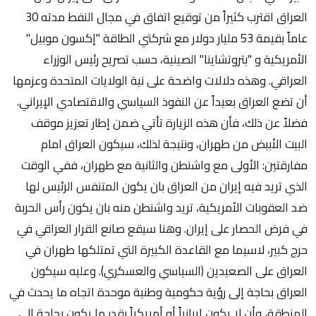
العراق اقترب كثيراً من توقيع اتفاق في مجال النفط مدته 30
عاماً بقيمة 53 مليار دولار مع شركتي الطاقة "إكسون موبيل"
الأمريكية و "بتروتشاينا" الصينية، حسب تصريح رئيس الوزراء
العراقي. وهذه دلالات واضحة على نية الولايات المتحدة وعزمها
أن تضع العراق بعيداً عن النفوذ السياسي والاقتصادي الإيراني.
فضلاً عن ذلك، فأن هذه الزيارة تأتي ضمن إطار تعزيز موقف
البيت الأبيض من طهران، ونتيجة لذلك، سيكون العراق امام
مفارقتين: الأولى مع واشنطن والثانية مع طهران، ففي الوقت
الذي تريد فيه إيران من العراق بان يكون المتنفس الرئيس لها
ضد العقوبات الأمريكية، تريد واشنطن منه بان يكون رأس الحربة
في فرض الحصار على إيران. وهنا سيقع صانع القرار العراقي في
حرج كبير، لاسيما مع القاعدة الكبيرة التي تمتلكها طهران في
العراق على الصعيدين (السياسي والعسكري). وعليه سيكون
العراق بحاجة إلى رؤية حكومية وطنية موحدة اتجاه ما يحدث في
المنطقة، وأن لا يكون إيرانياً أو أمريكياً بقدر ما يكون بحاجة إلى