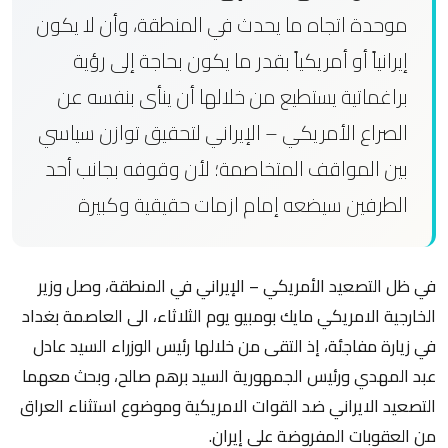
موحدة اتجاه ما يحدث في المنطقة، وأن لا يكون
إيرانياً أو أمريكياً بقدر ما يكون بحاجة إلى رؤية
براغماتية يستطيع من خلالها أن ينأى بنفسه عن
الصراع الأمريكي – الإيراني لتحقيق توازن سياسي
بين المواقف المتخاصمة؛ لأن وقوفه بجانب أحد
الطرفين سيضعه إمام ازمات حقيقية وكبيرة
في ظل التصعيد الأمريكي – الإيراني في المنطقة، وصل وزير
الخارجية الامريكي مايك بومبيو يوم الثلاثاء، الى العاصمة بغداد
في زيارة مفاجئة، إذ التقى من خلالها رئيس الوزراء السيد عادل
عبد المهدي ورئيس الجمهورية السيد برهم صالح، وبحث معهما
التصعيد الايراني ضد القوات الامريكية وموضوع استثناء العراق
من العقوبات المفروضة على إيران.