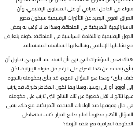
سواء في الداخل العراقي أو على المستوى الإقليمي، وأن
العراق القوي البعيد عن التأثيرات الإقليمية سيكون محور
الاستراتيجية الأمريكية في المنطقة. وهذا ما لا ترغب به بعض
الدول الإقليمية والأنظمة السياسية في المنطقة؛ لكونه يتعارض
مع نشاطها الإقليمي وتطلعاتها السياسية المستقبلية.
هناك بعض المؤشرات التي ترى بأن السيد عبد المهدي يحاول أن
ينأى بنفسه عن هذا الصراع على الرغم من ميوله الإيرانية، لكن
كيف ينأى؟ وهذا هو السؤال المهم، قد ينأى بحكومته باللجوء
إلى أوروبا أو إلى روسيا، وهنا ربما تكون المخاطر كبيرة، قد يترتب
علها نتائج لا تقل خطورة عن تلك النتائج التي تترتب على حكومته
في حال وقوفها ضد الولايات المتحدة الأمريكية. مع ذلك، يبقى
السؤال الأهم مطروحاً امام صانع القرار، كيف ستتعاطى
الحكومة العراقية مع هذه الأزمة؟