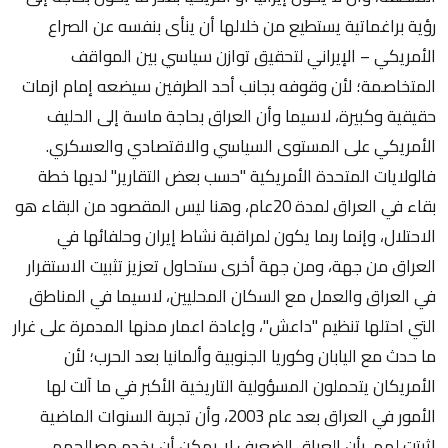
رؤية براغماتية يستطيع من خلالها أن ينأى بنفسه عن الصراع
الأمريكي – الإيراني لتحقيق توازن سياسي بين المواقف
المتخاصمة؛ لأن وقوفه بجانب أحد الطرفين سيضعه إمام ازمات
حقيقية وكبيرة، لاسيما وأن العراق بحاجة ماسة إلى الحليف
الأمريكي على المستوى السياسي والاقتصادي والعسكري.
فالولايات المتحدة الأمريكية "حسب بعض التقارير" لديها خطة
بقاء في العراق لمدة 20عام، وهنا ليس المقصود من البقاء هو
الاحتلال، وإنما ربما يكون لمراقبة نشاط إيران وحلفائها في
العراق من جهة، ومن جهة أخرى ستحاول تعزيز تثبيت الاستقرار
في العراق والعمل مع السكان المحليين، لاسيما في المناطق
التي احتلها تنظيم "داعش"، وإعادة اعمار مدنها المدمرة على غرار
ما حدث مع اليابان وكوريا الجنوبية وألمانيا بعد الحرب؛ لأن
الأمريكان يتحملون المسؤولية التاريخية الأكبر في ما آلت لها
الأمور في العراق بعد عام 2003، وأن تجربة السنوات الماضية
اثبتت لهم، بأن العراق الضعيف لا يمكن أن يخدم مصالحهم