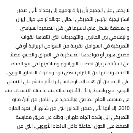
لا يخفي على الجميع بأن زيارة بومبيو إلى بغداد تأتي ضمن
استراتيجية الرئيس الأمريكي الحالي دونالد ترامب حيال إيران
والمنطقة بشكل عام، لاسيما في ظل التصعيد السياسي
والإعلامي بين الجانبين، والتهديدات التي تتلقاها القوات
الأمريكية في السواحل القريبة من السواحل الإيرانية أو في
مضيق هرمز أو قواعدها العسكرية في العراق والخليج، فضلاً
عن استئناف إيران تخصيب اليورانيوم ومباشرتها في بيع المياه
الثقيلة، وتخليها عن الالتزام ببعض بنود وفقرات الاتفاق النووي،
على الرغم من أن هذه الخطوة ليس لها تأثير مباشر على الاتفاق
النووي مع واشنطن؛ لأن الأخيرة تخلت عنه واعلنت الانسحاب منه
في منتصف العام الماضي وبالتحديد في الثامن من أيار/ مايو
2018، إلا أنها تأتي ضمن التدابير التي من شأنها أن تعيد المارد
الأمريكي إلى رشده اتجاه طهران؛ وذلك عن طريق ممارسة
الضغط على الدول الفاعلة داخل الاتحاد الأوروبي، التي من