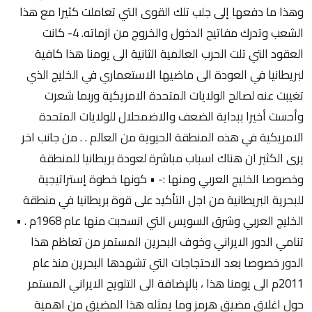
وهذا ما دفعها إلى جلب تلك القوى التي تعاملت كثيرا مع هذا
الشعب وتدرك مفاتيح الدخول والخروج من ازماته. 4- كانت
العقود التي تلت الحرب العالمية الثانية الى يومنا هذا كافية
لبريطانيا في العودة الى ماضيها الاستعماري في الخليج الذي
تغيبت عنه لصالح الولايات المتحدة الامريكية وربما شعرت
وأحست أخيرا ببداية الضعف والاضمحلال للولايات المتحدة
الامريكية في هذه المنطقة الحيوية من العالم . . من جانب اخر
يرى الكثير ان هناك اسباب مباشرة لعودة بريطانيا للمنطقة
وخصوصا الخليج العربي ومنها :- • كونها خطوة إستراتيجية
للبحرية البريطانية من اجل التأكيد على قوة بريطانيا في منطقة
الخليج العربي وشرق السويس التي انسحبت منها عام 1968م . •
تنامي الدور الايراني وخوف البحرين المستمر من تعاظم هذا
الدور خصوصا بعد الاحتجاجات التي تشهدها البحرين منذ عام
2011م الى يومنا هذا ، بالإضافة الى التلويح الايراني المستمر
حول اغلاق مضيق هرمز وما يمثله هذا المضيق من اهمية