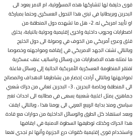
قوى حليفة لها لتشاركها هذه المسؤولية، ام الامر يعود الى
البحرين وبريطانيا في تبني هذا التحول العسكري وحتما بمباركة
او تأييد امريكي له. 2- هل ما تشهده دول المنطقة من
اضطرابات وحروب داخلية واخرى إقليمية ودولية بالنيابة، يخلق
قلق وعبئ أمريكي من الخوف في وصولة الى دول الخليج
وبالتالي تشتت الجهد الامريكي في إيقافه ومواجهته وخصوصا
ما تمثله هذه الاضطرابات من وسائل واساليب عنف عسكرية
تفتقر المنظومة العسكرية الأمريكية الحالية إلى وسائل فاعلة
لمواجهتها وبالتالي أرادت إحضار من يشاطرها الاهداف والمصالح
الى المنطقة وخاصة البحرين . 3- البحرين تعاني من حراك شعبي
جماهري يمثل اغلبية شعبية يسعى في مطالبه الى احداث تغير
سياسي ومنذ بداية الربيع العربي الى يومنا هذا ، وبالتالي ايقنت
وبعد استنفاذ كل الطرق والوسائل الداخلية من حوارات مع قادة
هذا الحراك وكذلك توظيفها السطوة الامنية في ايقافها
واستخدام قوى إقليمية كقوات درع الجزيرة وأنها لم تجدي نفعا