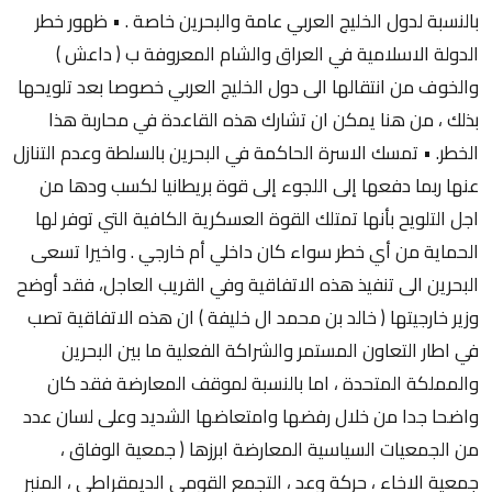
بالنسبة لدول الخليج العربي عامة والبحرين خاصة . • ظهور خطر
الدولة الاسلامية في العراق والشام المعروفة ب ( داعش )
والخوف من انتقالها الى دول الخليج العربي خصوصا بعد تلويحها
بذلك ، من هنا يمكن ان تشارك هذه القاعدة في محاربة هذا
الخطر. • تمسك الاسرة الحاكمة في البحرين بالسلطة وعدم التنازل
عنها ربما دفعها إلى اللجوء إلى قوة بريطانيا لكسب ودها من
اجل التلويح بأنها تمتلك القوة العسكرية الكافية التي توفر لها
الحماية من أي خطر سواء كان داخلي أم خارجي . واخيرا تسعى
البحرين الى تنفيذ هذه الاتفاقية وفي القريب العاجل، فقد أوضح
وزير خارجيتها ( خالد بن محمد ال خليفة ) ان هذه الاتفاقية تصب
في اطار التعاون المستمر والشراكة الفعلية ما بين البحرين
والمملكة المتحدة ، اما بالنسبة لموقف المعارضة فقد كان
واضحا جدا من خلال رفضها وامتعاضها الشديد وعلى لسان عدد
من الجمعيات السياسية المعارضة ابرزها ( جمعية الوفاق ،
جمعية الاخاء ، حركة وعد ، التجمع القومي الديمقراطي ، المنبر