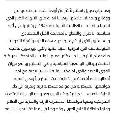
بعد غياب طويل استمر لأكثر من أربعة عقود فرضته عوامل
ووقائع وتحديات عاشتها بريطانيا آنذاك منها الانهاك الكبير الذي
لحقها جراء الحرب العالمية الثانية عام 1945 م وتبنيها على أثره
سياسية الانعزال والانطواء لمعالجة الخلل الاقتصادي
والعسكري الذي تراكم عليها جراء هذه الحرب ونتيجة للتحولات
الجيوسياسية التي افرزتها الحرب حينها وهي بروز قوى عالمية
صاعدة لم تتأثر في الحرب كثيرا ومنها الولايات المتحدة الامريكية
اغتنمت بريطانيا الواقعية السياسية وهي التسليم بواقع ميزان
القوى الجديد والذي احتفظت بعلاقات استراتيجية مع احد
أقطابه لذلك أقدمت في خطوة عدت الأكثر جرأ وهي تسليم
مواقعها العسكرية من قواعد عسكرية برية وبحرية الى ذك
الحليف الصاعد الذي لم تنهكه الحرب بعد وهو الولايات المتحدة
الامريكية ومنها قواعدها العسكرية البرية والبحرية في العالم
ومنها منطقة الخليج العربي وخصوصا في مملكة البحرين . اليوم