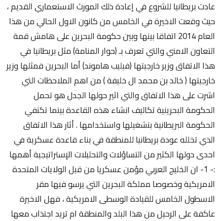
عادت بريطانيا للشروع في إعادة ذلك المورث الاستعماري القديم ،
حيث وقعت الاخيرة في الخامس من كانون الاول الحالي من هذا
العام 2014 اتفاقا بينها وبين حكومة البحرين على هامش قمة
التعاون الامني والتي تعرف بـ (حوار المنامة) مثل بريطانيا في
هذا الاتفاق وزير خارجيتها (فيليب هاموند) أما البحرين فمثلها وزير
خارجيتها ( خالد بن محمد ال خليفة ) من اهم الملاحظات التي
اشرت على هذا الاتفاق والتي اثير حولها الجدل هو تحمل
الحكومة البحرينية تكاليف انشاء هذه القاعدة بينما تكتفي
الحكومة البريطانية بتشغيلها واستخدامها . أثار هذا الاتفاق
الذي تخلله عودة بريطانيا للمنطقة في بناء قاعدة عسكرية في
احدى دولها الكثير من التساؤلات والتحليلات الإستراتيجية أهمها
:- 1- ان الخليج العربي مؤمن عسكريا من قبل الولايات المتحدة
الامريكية وخصوصا مملكة البحرين التي يرسو فيها مقر
الاسطول الخامس للقيادة الوسطى الامريكية ، فهل الاخيرة
عاكفة على الرحيل من هذا البلد والمنطقة ام تريد اجتذاب معها