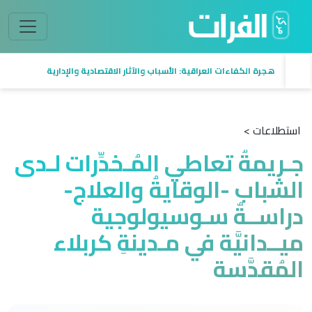
هجرة الكفاءات العراقية: الأسباب والآثار الاقتصادية والإدارية
استطلاعات >
جـريمةُ تعاطي المُـخدِّرات لـدى
الشباب -الوقايةُ والعلاج-
دراســةٌ سـوسيولوجية
ميــدانيَّة في مـدينةِ كربلاء
المُقدَّسة