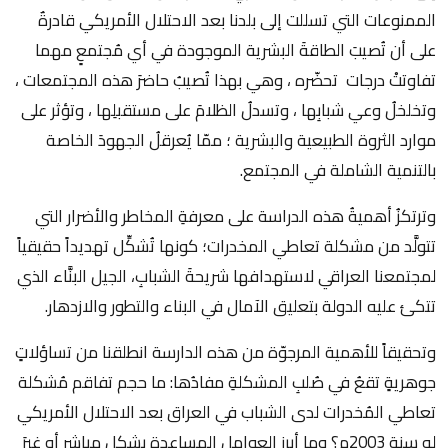
الممنوعات التي تسللت إلى بلدنا بعد الاحتلال الأمريكي قادرةٌ
على أن تُصيبَ الطاقةَ البشرية الموجودة في أي مُجتمعٍ مهما
تفاوتتْ درجات تحضّره ، وهي بهذا تُصيبُ حاضرَ هذه المجتمعات ،
وتخلخلُ وعي شبابِها ، وتسدلُ الظلامَ على مستقبلِها ، وتؤثر على
موارد الثروة الطبيعية والبشرية ؛ ممّا يُعرقلُ الجهودَ الخاصة
بالتنمية الشاملة في المجتمع.
وترتكزُ أهميةُ هذه الدراسة على معرفةِ المخاطر والأضرار التي
تتولَّد من مشكلة تعاطي المخدرات؛ كونها تُشكِّل تهديداً حقيقياً
لمجتمعنا العراقي لاستهدافها شريحةَ الشبابِ، الجيل البنَّاء الذي
تتكئ عليه الدولة بتعليق الآمال في البناء والتطور والازدهار.
وتحقيقاً للأهمية المرجوّة من هذه الدارسة انطلقنا من تساؤلاتٍ
جوهريةٍ تقعُ في صُلبِ المشكلةِ مفادُها: ما حجم تفاقم مُشكلة
تعاطي المُخدرات لدى الشباب في العراق بعد الاحتلال الأمريكي
له سنة 2003م؟ وما أبرز العوامل المساعدة بشكلٍ مباشر أو غيرَ