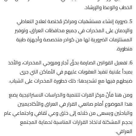
الخطب والوعظ والإرشاد.
5. ضرورة إنشاء مستشفيات ومراكز مُختصة لعلاج التعاطي
والإدمان على المخدرات في جميع محافظات العراق، وتوفير
المستلزمات الضرورية لها من كوادر متخصصة وأجهزة طبية
متطورة.
6. تفعيل القوانين الصارمة بحقّ تُجار ومروجي المخدرات، والأخذ
بمبدأ علانية تنفيذ العقوبات عليهم في الأماكن التي جرى
ضبطهم فيها مع تشديدها؛ ذلك خطورة المخدرات على الشباب.
ومن هنا فأنّ مركز الفرات للتنمية والدراسات الاستراتيجية يضع
هذا الموضوع أمام صانعي القرار في العراق والأكاديميين
والباحثين ويسعى من خلاله إلى خلق وعي ثقافي واجتماعي عام
بحجم المشكلة لاتخاذ القرارات المناسبة لحماية المجتمع
العراقي.