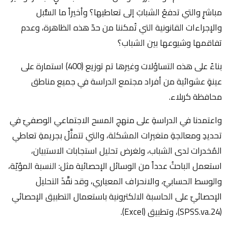
مباشرٍ والتي تدفعُ الشبابَ إلى تعاطيها؟ وأخيراً ما السُّبل
والإجراءات القانونية التي تُمكننا من حدّ هذه الظاهرة، وعدم
تفاقمها وشيوعها بين الشباب؟
بناءً على هذه التساؤلات وغيرها تم توزيع (400) استمارة على
عينةٍ عشوائية من أفراد مجتمع الدراسة في جميع مناطق
محافظة كربلاء.
واعتمدنا في الدراسةِ على منهجِ المسح الاجتماعي الوصفيّ في
تحديدِ ومعالجةِ متغيرات المشكلة، والتي تتمثَّلُ بجريمةِ تعاطي
المُخدرات لدى الشباب، ولغرض تحليل استجابات الاستبيان،
استعمل الباحثُ عدداً من الوسائل الإحصائية مثل: النسبة المؤيّة،
والوسط الحسابيّ، والانحراف المعياري، وقد نفَّذَ التحليلَ
الإحصائيّ على الحاسبة الالكترونية باستعمال التطبيق الإحصائي
(SPSS.va.24)، وتطبيق (Excel).