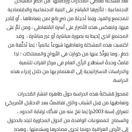
تُعدّ مشكلة تعاطي المُخدرات وإدمانها من أخطرِ المشاكل
الاجتماعية ؛ لتأثيرها المُباشر على البنية الاجتماعية والاقتصادية
للمجتمع والفرد، ولِما تُحدِثهُ من ضررٍ بالغٍ لمن يتعاطاها ، أو يُتاجر
فيها، وتنعكس هذه الأضرار على أسرة المُتعاطي ، ومن ثمَّ على
المجتمع الذي يُحيط به بصورة مباشرة أو غير مباشرة ، وقد
اكتسبت هذه المشكلة وتعاطيها شيوعاً عالمياً ؛ لِما تُخلِّفهُ من
خطرٍ ، وما يتولَّدُ عنها من كوارث في الأرواحِ والممتلكات ؛ لذا
قامتْ وحدةُ استطلاع الرأي العام في مركز الفرات للتنمية
والدراسات الاستراتيجية إلى الاهتمام بها من خلال إجراء هذه
الدراسة.
تتمحورُ مُشكلةُ هذه الدراسة حولَ ظاهرة انتشار المُخدرات
وتعاطيها من قِبل الشباب والتي تفاقمتْ بعد الاحتلال الأمريكيّ
للعراق (سنة 2003م) لِما نتجَ عنه من تفكّك لرقابة الحدود ،
والسماح للممنوعات الوافدة من الدول المجاورة للبلد بالدخول
إلى الأرض العراقية دونما تحري مصادرها وسلامتها ، وهذه